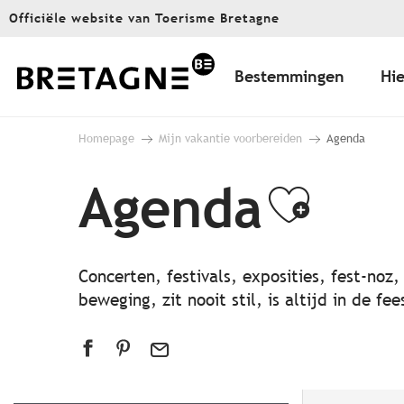
Aller
Officiële website van Toerisme Bretagne
au
contenu
principal
Bestemmingen
Hie
Homepage
Mijn vakantie voorbereiden
Agenda
Agenda
Ajout
Concerten, festivals, exposities, fest-noz
beweging, zit nooit stil, is altijd in de