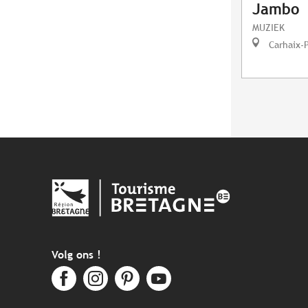
Jambo
MUZIEK
Carhaix-
Volg ons !