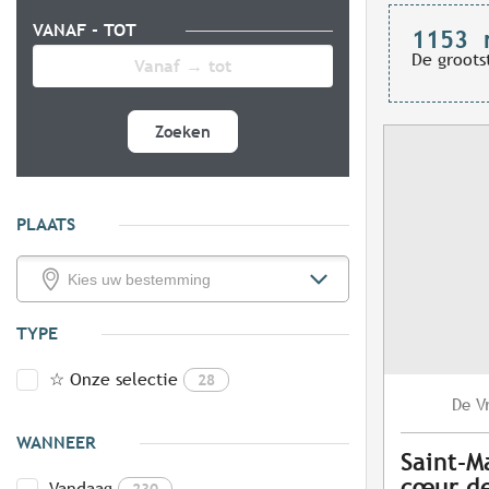
VANAF - TOT
1153
De groots
Zoeken
PLAATS
TYPE
☆ Onze selectie
28
V
De
WANNEER
Saint-M
cœur de
Vandaag
230