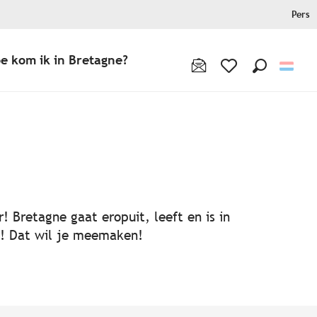
Pers
e kom ik in Bretagne?
Zoek op
Voir les favoris
! Bretagne gaat eropuit, leeft en is in
ën! Dat wil je meemaken!