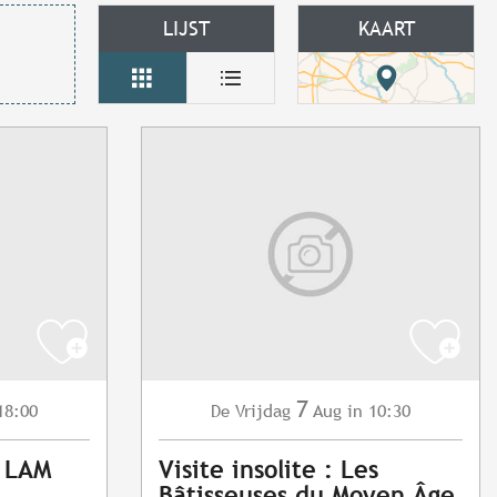
LIJST
KAART
7
18:00
Vrijdag
Aug
in 10:30
De
: LAM
Visite insolite : Les
Bâtisseuses du Moyen Âge