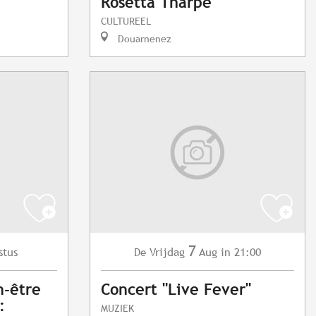
Rosetta Tharpe"
CULTUREEL
Douarnenez
7
stus
Vrijdag
Aug
in 21:00
De
n-être
Concert "Live Fever"
:
MUZIEK