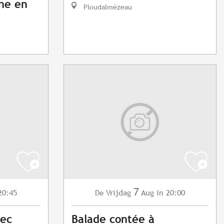
nne en
Ploudalmézeau
7
20:45
Vrijdag
Aug
in 20:00
De
vec
Balade contée à