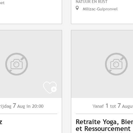
NATUUR EN RUST
uet
Milizac-Guipronvel
7
1
7
rijdag
Aug
in 20:00
Augu
Vanaf
tot
z
Retraite Yoga, Bie
et Ressourcement 