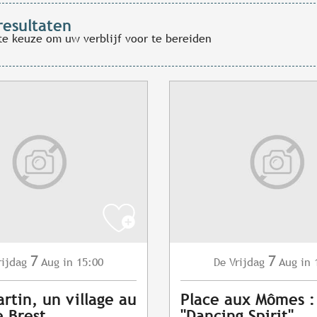
resultaten
te keuze om uw verblijf voor te bereiden
7
7
rijdag
Aug
in 15:00
Vrijdag
Aug
in 
De
artin, un village au
Place aux Mômes 
 Brest
"Dancing Spirit"