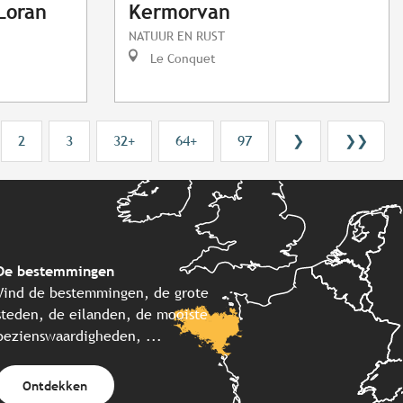
Loran
Kermorvan
NATUUR EN RUST
Le Conquet
2
3
32+
64+
97
❯
❯❯
De bestemmingen
Vind de bestemmingen, de grote
steden, de eilanden, de mooiste
bezienswaardigheden, ...
Ontdekken