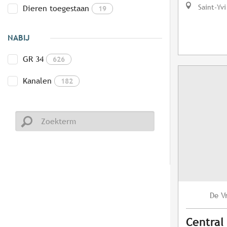
Saint-Yvi
Dieren toegestaan
19
NABIJ
GR 34
626
Kanalen
182
V
De
Central