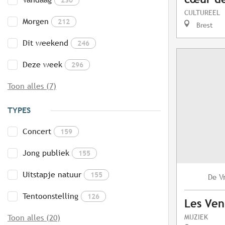
CULTUREEL
Morgen
212
Brest
Dit weekend
246
Deze week
296
Toon alles (7)
TYPES
Concert
159
Jong publiek
155
Uitstapje natuur
155
V
De
Tentoonstelling
126
Les Ven
MUZIEK
Toon alles (20)