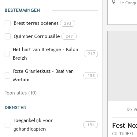
Le Conq
BESTEMMINGEN
Brest terres océanes
293
Quimper Cornouaille
247
Het hart van Bretagne - Kalon
217
Breizh
Roze Granietkust - Baai van
158
Morlaix
Toon alles (10)
DIENSTEN
V
De
Toegankelijk voor
Fest No
194
gehandicapten
CULTUREEL