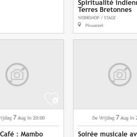
Spiritualité indie
Terres Bretonnes
WORKSHOP / STAGE
Plouarzel
7
7
rijdag
Aug
in 20:00
Vrijdag
Aug
in 
De
 Café : Mambo
Soirée musicale a