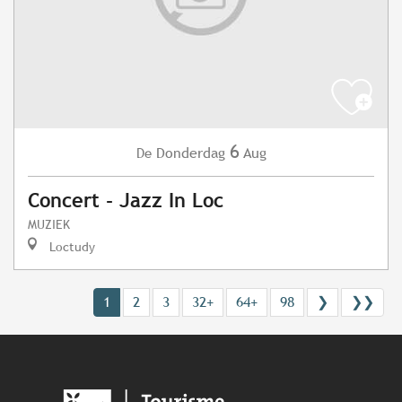
6
Donderdag
Aug
De
Concert - Jazz In Loc
MUZIEK
Loctudy
1
2
3
32+
64+
98
❯
❯❯