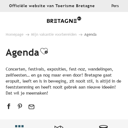
Aller
Officiële website van Toerisme Bretagne
Pers
au
contenu
principal
Homepage
Mijn vakantie voorbereiden
Agenda
Agenda
Ajouter aux favoris
Concerten, festivals, exposities, fest-noz, wandelingen,
zeilfeesten… en ga nog maar even door! Bretagne gaat
eropuit, leeft en is in beweging, zit nooit stil, is altijd in de
feeststemming en heeft nooit gebrek aan nieuwe ideeën!
Dat wil je meemaken!