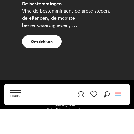
De bestemmingen
Vind de bestemmingen, de grote steden,
de eilanden, de mooiste
bezienswaardigheden, ...
Ontdekken
Website gecreëerd in samenwerking met alle Bretonse toeristische
partners.
menu
Zoek op
Voir les favoris
plattegrond
Wettelijke informatie
privacybeleid
Cookiebeleid
Cookie instellingen
Boekingsvoorwaarden