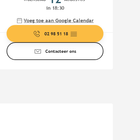
in 18:30
Voeg toe aan Google Calendar
02 98 51 18
▒▒
Contacteer ons