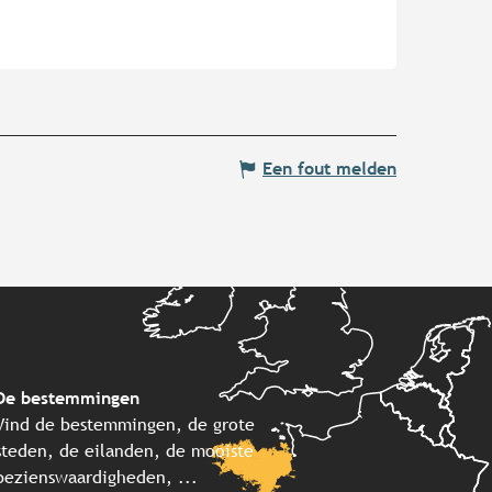
Een fout melden
De bestemmingen
Vind de bestemmingen, de grote
steden, de eilanden, de mooiste
bezienswaardigheden, ...