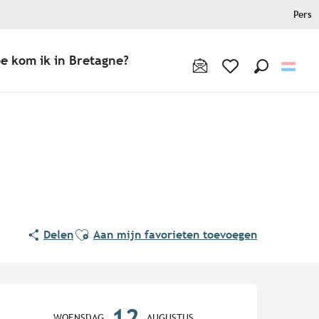
Pers
e kom ik in Bretagne?
Zoek op
Voir les favoris
Ajouter aux favoris
Delen
Aan mijn favorieten toevoegen
Openingstijden en contact
12
WOENSDAG
AUGUSTUS