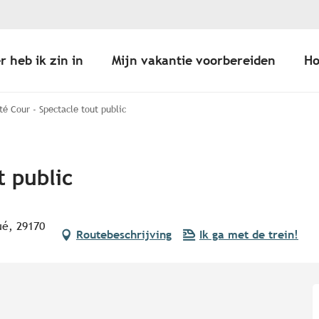
r heb ik zin in
Mijn vakantie voorbereiden
Ho
té Cour - Spectacle tout public
t public
ué, 29170
Routebeschrijving
Ik ga met de trein!