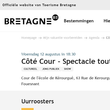
Aller
Officiële website van Toerisme Bretagne
au
contenu
principal
Bestemmingen
Hie
Homepage
Mijn vakantie voorbereiden
Agenda
Cô
Woensdag 12 augustus in 18:30
Côté Cour - Spectacle tou
CULTUREEL
JONG PUBLIEK
SHOW
Cour de l'école de Kérourgué, 63 Rue de Kerourg
Fouesnant
Uurroosters