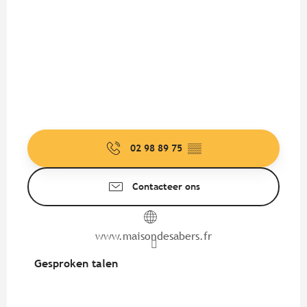
02 98 89 75
▒▒
Contacteer ons
www.maisondesabers.fr
Gesproken talen
Gesproken talen