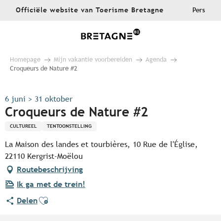
Aller
Officiële website van Toerisme Bretagne
Pers
au
contenu
principal
Homepage
Mijn vakantie voorbereiden
Agenda
Croqueurs de Nature #2
6 juni > 31 oktober
Croqueurs de Nature #2
CULTUREEL
TENTOONSTELLING
La Maison des landes et tourbières, 10 Rue de l'Église,
22110 Kergrist-Moëlou
Routebeschrijving
Ik ga met de trein!
Ajouter aux favoris
Delen