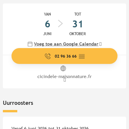
Openingstijden en contactgege
VAN
TOT
6
31
JUNI
OKTOBER
Voeg toe aan Google Calendar
02 96 36 66
▒▒
cicindele-maisonnature.fr
Uurroosters
Vanaf 6 juni 2026 tot 31 oktober 2026