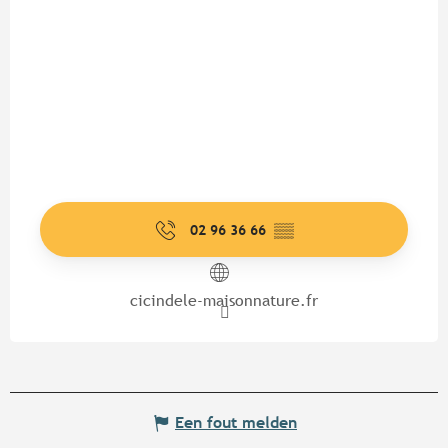
02 96 36 66
▒▒
cicindele-maisonnature.fr
Een fout melden