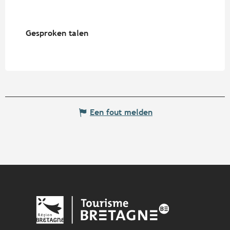
Gesproken talen
Gesproken talen
Een fout melden