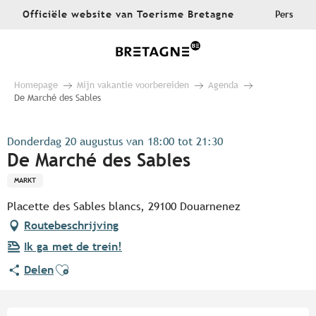
Aller
Officiële website van Toerisme Bretagne
Pers
au
contenu
principal
Homepage
Mijn vakantie voorbereiden
Agenda
De Marché des Sables
Donderdag 20 augustus van 18:00 tot 21:30
De Marché des Sables
MARKT
Placette des Sables blancs, 29100 Douarnenez
Routebeschrijving
Ik ga met de trein!
Ajouter aux favoris
Delen