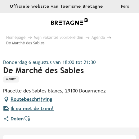
Aller
Officiële website van Toerisme Bretagne
Pers
au
contenu
principal
Homepage
Mijn vakantie voorbereiden
Agenda
De Marché des Sables
Donderdag 6 augustus van 18:00 tot 21:30
De Marché des Sables
MARKT
Placette des Sables blancs, 29100 Douarnenez
Routebeschrijving
Ik ga met de trein!
Ajouter aux favoris
Delen