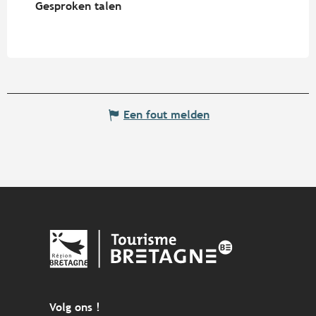
Gesproken talen
Gesproken talen
Een fout melden
Volg ons !