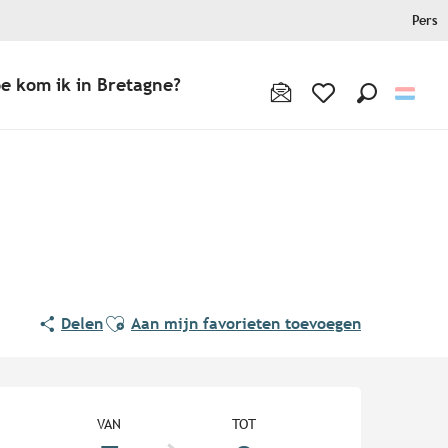
Pers
e kom ik in Bretagne?
Zoek op
Voir les favoris
Ajouter aux favoris
Delen
Aan mijn favorieten toevoegen
Openingstijden en contact
VAN
TOT