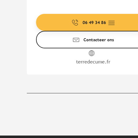
06 49 34 86
▒▒
Contacteer ons
terredecume.fr