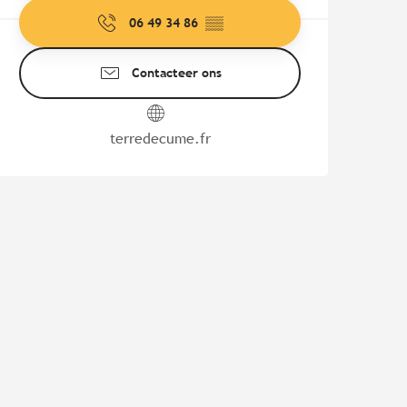
06 49 34 86
▒▒
Contacteer ons
terredecume.fr