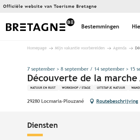
Aller
Officiële website van Toerisme Bretagne
au
contenu
principal
Bestemmingen
Hie
Homepage
Mijn vakantie voorbereiden
Agenda
Dé
7 september > 8 september / 14 september > 15 s
Découverte de la marche
NATUUR EN RUST
WORKSHOP / STAGE
UITSTAPJE NATUUR
WAND
29280 Locmaria-Plouzané
Routebeschrijving
Diensten