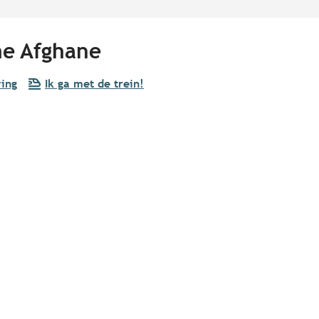
he Afghane
ving
Ik ga met de trein!