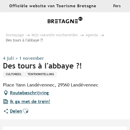
Aller
Officiële website van Toerisme Bretagne
Pers
au
contenu
principal
Homepage
Mijn vakantie voorbereiden
Agenda
Des tours à l'abbaye ?!
4 juli > 1 november
Des tours à l'abbaye ?!
CULTUREEL
TENTOONSTELLING
Place Yann Landévennec, 29560 Landévennec
Routebeschrijving
Ik ga met de trein!
Ajouter aux favoris
Delen