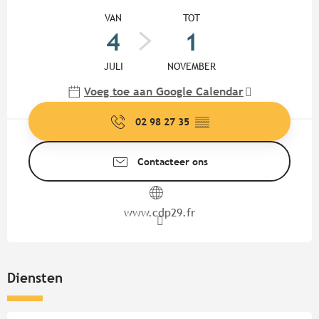
Openingstijden en contactgege
VAN
TOT
4
1
JULI
NOVEMBER
Voeg toe aan Google Calendar
02 98 27 35
▒▒
Contacteer ons
www.cdp29.fr
Diensten