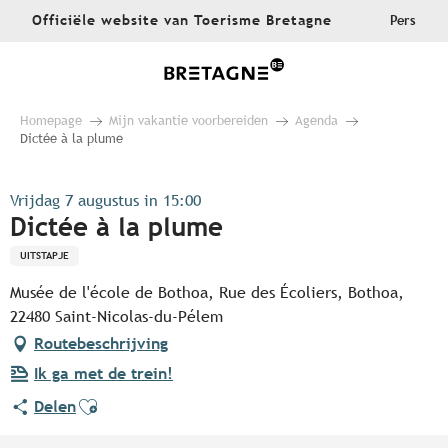
Aller
Officiële website van Toerisme Bretagne
Pers
au
contenu
principal
Homepage
Mijn vakantie voorbereiden
Agenda
Dictée à la plume
Vrijdag 7 augustus in 15:00
Dictée à la plume
UITSTAPJE
Musée de l'école de Bothoa, Rue des Écoliers, Bothoa,
22480 Saint-Nicolas-du-Pélem
Routebeschrijving
Ik ga met de trein!
Ajouter aux favoris
Delen