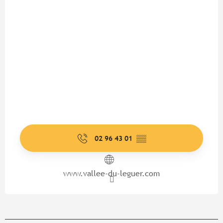
02 96 43 01
▒▒
www.vallee-du-leguer.com