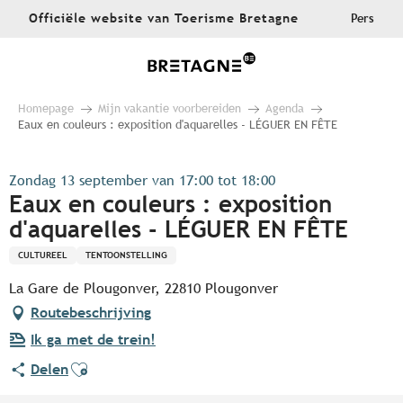
Aller
Officiële website van Toerisme Bretagne
Pers
au
contenu
principal
Homepage
Mijn vakantie voorbereiden
Agenda
Eaux en couleurs : exposition d'aquarelles - LÉGUER EN FÊTE
Zondag 13 september van 17:00 tot 18:00
Eaux en couleurs : exposition
d'aquarelles - LÉGUER EN FÊTE
CULTUREEL
TENTOONSTELLING
La Gare de Plougonver, 22810 Plougonver
Routebeschrijving
Ik ga met de trein!
Ajouter aux favoris
Delen