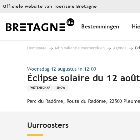
Aller
Officiële website van Toerisme Bretagne
au
contenu
principal
Bestemmingen
Hie
Homepage
Mijn vakantie voorbereiden
Agenda
Éc
Woensdag 12 augustus in 12:00
Éclipse solaire du 12 aoû
WETENSCHAP
SHOW
Parc du Radôme, Route du Radôme, 22560 Pleum
Uurroosters