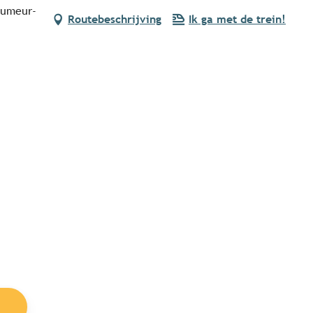
eumeur-
Routebeschrijving
Ik ga met de trein!