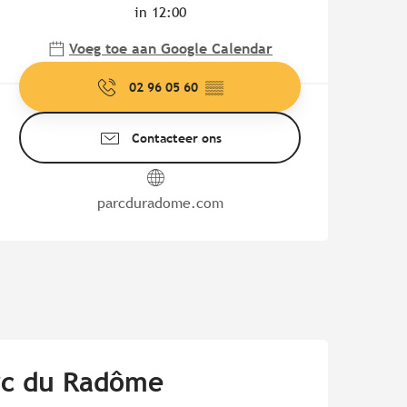
in 12:00
Voeg toe aan Google Calendar
02 96 05 60
▒▒
Contacteer ons
parcduradome.com
arc du Radôme