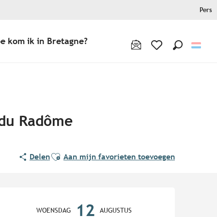
Pers
e kom ik in Bretagne?
Zoek op
Voir les favoris
c du Radôme
Ajouter aux favoris
Delen
Aan mijn favorieten toevoegen
Openingstijden en contact
12
WOENSDAG
AUGUSTUS