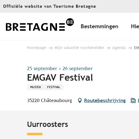
Aller
Officiële website van Toerisme Bretagne
au
contenu
principal
Bestemmingen
Hie
Homepage
Mijn vakantie voorbereiden
Agenda
EM
25 september > 26 september
EMGAV Festival
MUZIEK
FESTIVAL
35220 Châteaubourg
Routebeschrijving
Uurroosters