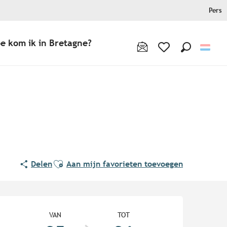
Pers
e kom ik in Bretagne?
Zoek op
Voir les favoris
Ajouter aux favoris
Delen
Aan mijn favorieten toevoegen
Openingstijden en contact
VAN
TOT