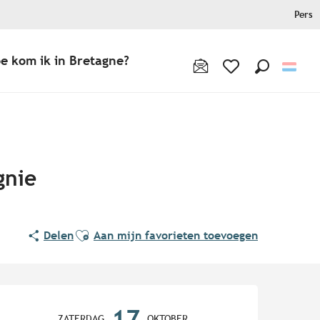
Pers
e kom ik in Bretagne?
Zoek op
Voir les favoris
gnie
Ajouter aux favoris
Delen
Aan mijn favorieten toevoegen
Openingstijden en contact
17
ZATERDAG
OKTOBER