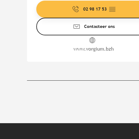
02 98 17 53
▒▒
Contacteer ons
www.vorgium.bzh