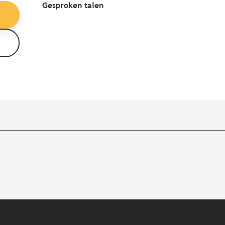
Gesproken talen
Gesproken talen