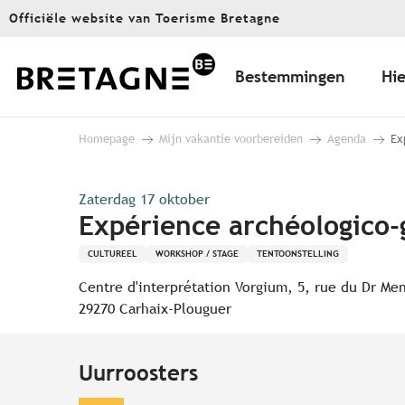
Aller
Officiële website van Toerisme Bretagne
au
contenu
principal
Bestemmingen
Hie
Homepage
Mijn vakantie voorbereiden
Agenda
Ex
Zaterdag 17 oktober
Expérience archéologico-g
CULTUREEL
WORKSHOP / STAGE
TENTOONSTELLING
Centre d'interprétation Vorgium, 5, rue du Dr Me
29270 Carhaix-Plouguer
Uurroosters