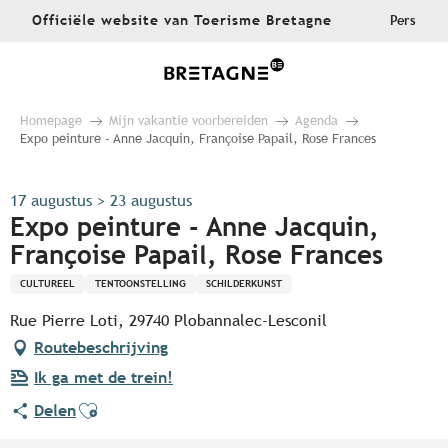
Aller
Officiële website van Toerisme Bretagne
Pers
au
contenu
principal
Homepage
Mijn vakantie voorbereiden
Agenda
Expo peinture - Anne Jacquin, Françoise Papail, Rose Frances
17 augustus > 23 augustus
Expo peinture - Anne Jacquin,
Françoise Papail, Rose Frances
CULTUREEL
TENTOONSTELLING
SCHILDERKUNST
Rue Pierre Loti, 29740 Plobannalec-Lesconil
Routebeschrijving
Ik ga met de trein!
Ajouter aux favoris
Delen