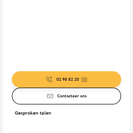
02 98 82 20
▒▒
Contacteer ons
Gesproken talen
Gesproken talen