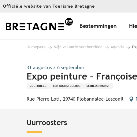
Aller
Officiële website van Toerisme Bretagne
au
contenu
principal
Bestemmingen
Hie
Homepage
Mijn vakantie voorbereiden
Agenda
Ex
31 augustus > 6 september
Expo peinture - Françoise 
CULTUREEL
TENTOONSTELLING
SCHILDERKUNST
Rue Pierre Loti, 29740 Plobannalec-Lesconil
Uurroosters