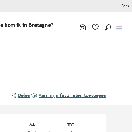
Pers
e kom ik in Bretagne?
Zoek op
Voir les favoris
Ajouter aux favoris
Delen
Aan mijn favorieten toevoegen
Openingstijden en contact
VAN
TOT