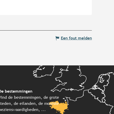
Een fout melden
De bestemmingen
Vind de bestemmingen, de grote
steden, de eilanden, de mooiste
bezienswaardigheden, ...