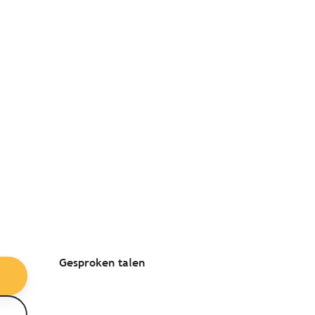
Gesproken talen
Gesproken talen