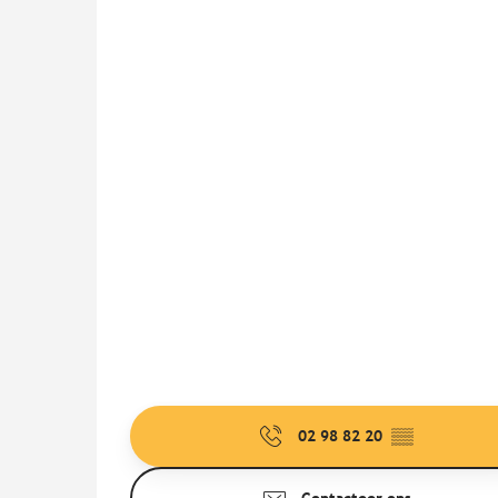
02 98 82 20
▒▒
Contacteer ons