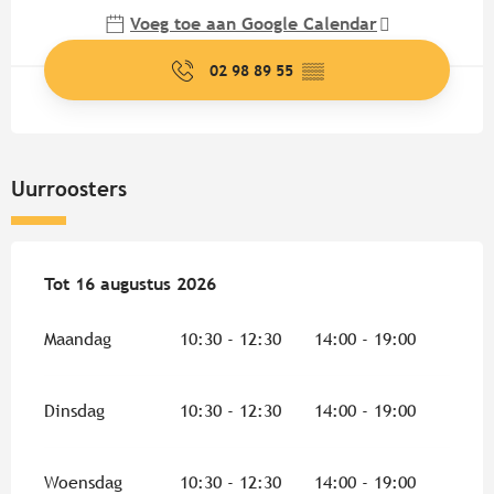
Voeg toe aan Google Calendar
02 98 89 55
▒▒
Uurroosters
Vanaf
Tot
16 augustus 2026
13 juli 2026
tot
16 augustus 2026
Maandag
10:30 - 12:30
14:00 - 19:00
Dinsdag
10:30 - 12:30
14:00 - 19:00
Woensdag
10:30 - 12:30
14:00 - 19:00