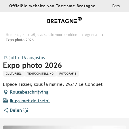
Aller
Officiële website van Toerisme Bretagne
Pers
au
contenu
principal
Homepage
Mijn vakantie voorbereiden
Agenda
Expo photo 2026
13 juli > 16 augustus
Expo photo 2026
CULTUREEL
TENTOONSTELLING
FOTOGRAFIE
Espace Tissier, sous la mairie, 29217 Le Conquet
Routebeschrijving
Ik ga met de trein!
Ajouter aux favoris
Delen