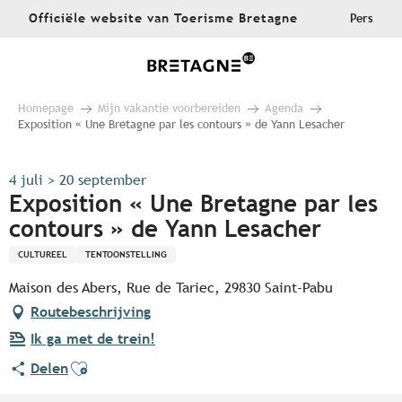
Aller
Officiële website van Toerisme Bretagne
Pers
au
contenu
principal
Homepage
Mijn vakantie voorbereiden
Agenda
Exposition « Une Bretagne par les contours » de Yann Lesacher
4 juli > 20 september
Exposition « Une Bretagne par les
contours » de Yann Lesacher
CULTUREEL
TENTOONSTELLING
Maison des Abers, Rue de Tariec, 29830 Saint-Pabu
Routebeschrijving
Ik ga met de trein!
Ajouter aux favoris
Delen