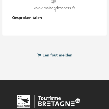
www.maisondesabers.fr
Gesproken talen
Gesproken talen
Een fout melden