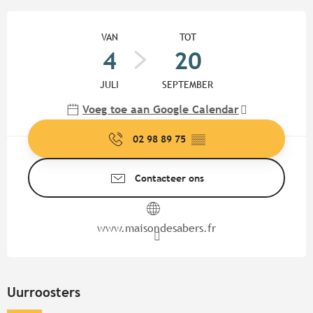
Openingstijden en contactgege
VAN
TOT
4
20
JULI
SEPTEMBER
Voeg toe aan Google Calendar
02 98 89 75
▒▒
Contacteer ons
www.maisondesabers.fr
Uurroosters