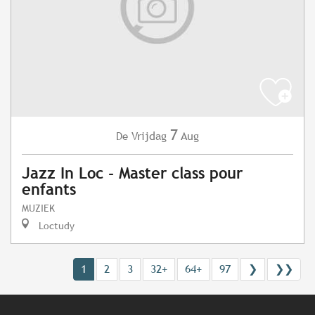
7
Vrijdag
Aug
De
Jazz In Loc - Master class pour
enfants
MUZIEK
Loctudy
1
2
3
32+
64+
97
❯
❯❯