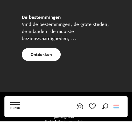
De bestemmingen
Vind de bestemmingen, de grote steden,
de eilanden, de mooiste
bezienswaardigheden, ...
Ontdekken
Website gecreëerd in samenwerking met alle Bretonse toeristische
partners.
menu
Zoek op
Voir les favoris
plattegrond
Wettelijke informatie
privacybeleid
Cookiebeleid