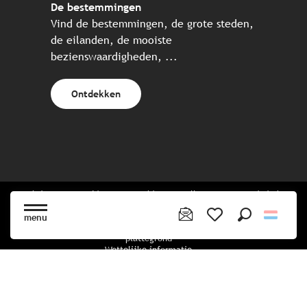
De bestemmingen
Vind de bestemmingen, de grote steden,
de eilanden, de mooiste
bezienswaardigheden, ...
Ontdekken
Website gecreëerd in samenwerking met alle Bretonse toeristische
partners.
menu
Zoek op
Voir les favoris
plattegrond
Wettelijke informatie
privacybeleid
Cookiebeleid
Cookie instellingen
Boekingsvoorwaarden