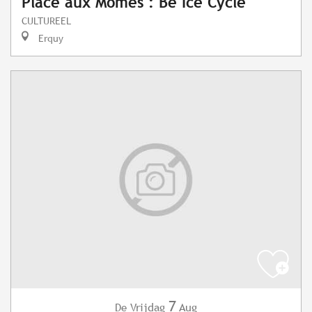
Place aux Mômes : Be Ice Cycle
CULTUREEL
Erquy
7
Vrijdag
Aug
De