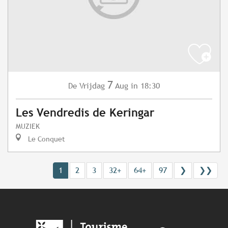
7
Vrijdag
Aug
in 18:30
De
Les Vendredis de Keringar
MUZIEK
Le Conquet
1
2
3
32+
64+
97
❯
❯❯