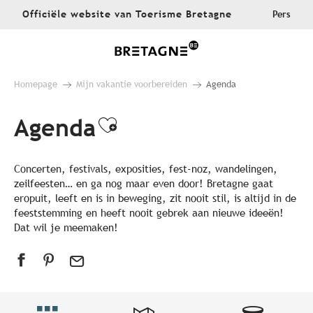
Aller
Officiële website van Toerisme Bretagne
Pers
au
contenu
principal
Homepage
Mijn vakantie voorbereiden
Agenda
Agenda
Ajouter aux favoris
Concerten, festivals, exposities, fest-noz, wandelingen,
zeilfeesten… en ga nog maar even door! Bretagne gaat
eropuit, leeft en is in beweging, zit nooit stil, is altijd in de
feeststemming en heeft nooit gebrek aan nieuwe ideeën!
Dat wil je meemaken!