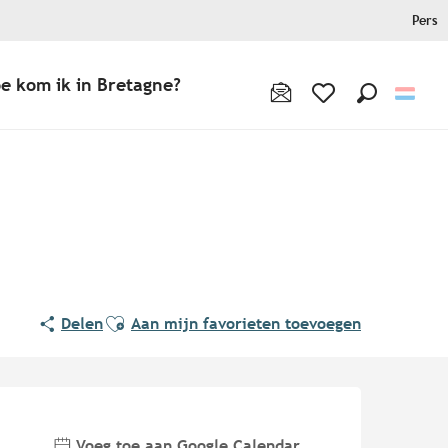
Pers
e kom ik in Bretagne?
Zoek op
Voir les favoris
Ajouter aux favoris
Delen
Aan mijn favorieten toevoegen
Openingstijden en contact
Voeg toe aan Google Calendar