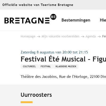
Aller
Officiële website van Toerisme Bretagne
au
contenu
principal
Bestemmingen
Hie
Homepage
Mijn vakantie voorbereiden
Agenda
Fe
Zaterdag 8 augustus van 20:00 tot 21:15
Festival Été Musical - Fig
CULTUREEL
FESTIVAL
KLASSIEKE MUZIEK
Théâtre des Jacobins, Rue de l'Horloge, 22100 Di
Uurroosters