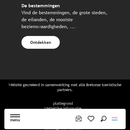
De bestemmingen
Vind de bestemmingen, de grote steden,
de eilanden, de mooiste
bezienswaardigheden, ...
Ontdekken
Website gecreëerd in samenwerking met alle Bretonse toeristische
partners.
plattegrond
Wettelijke informatie
privacybeleid
Cookiebeleid
menu
Cookie instellingen
Zoek op
Voir les favoris
Boekingsvoorwaarden