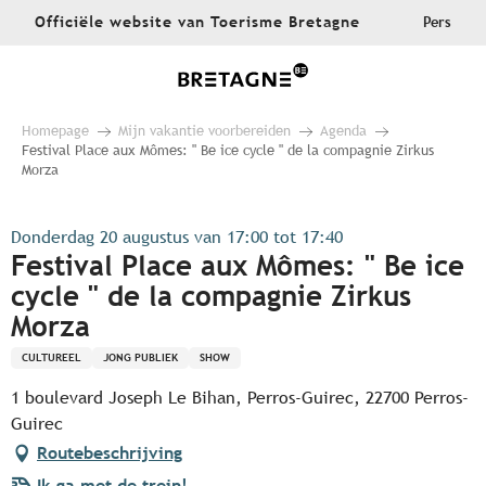
Aller
Officiële website van Toerisme Bretagne
Pers
au
contenu
principal
Homepage
Mijn vakantie voorbereiden
Agenda
Festival Place aux Mômes: " Be ice cycle " de la compagnie Zirkus
Morza
Donderdag 20 augustus van 17:00 tot 17:40
Festival Place aux Mômes: " Be ice
cycle " de la compagnie Zirkus
Morza
CULTUREEL
JONG PUBLIEK
SHOW
1 boulevard Joseph Le Bihan, Perros-Guirec, 22700 Perros-
Guirec
Routebeschrijving
Ik ga met de trein!