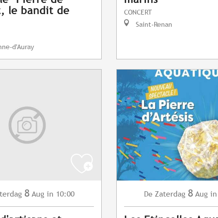
t, le bandit de
CONCERT
Saint-Renan
nne-d'Auray
8
8
terdag
Aug
in 10:00
Zaterdag
Aug
in
De