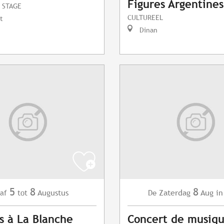
Figures Argentines
 STAGE
CULTUREEL
t
Dinan
5
8
8
Augustus
Zaterdag
Aug
in
af
tot
De
s à La Blanche
Concert de musiq