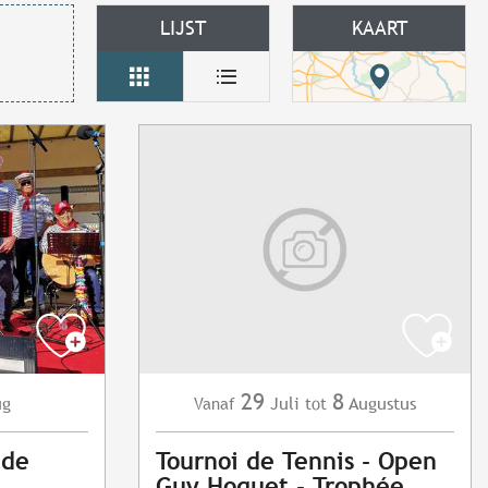
LIJST
KAART
29
8
ug
Juli
Augustus
Vanaf
tot
 de
Tournoi de Tennis - Open
Guy Hoquet - Trophée