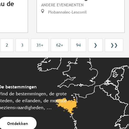
au de
ANDERE EVENEMENTEN
Plobannalec-Lesconil
2
3
31+
62+
94
❯
❯❯
De bestemmingen
Vind de bestemmingen, de grote
steden, de eilanden, de mooiste
bezienswaardigheden, ...
Ontdekken