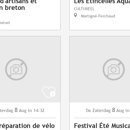
d'artisans et
Les Etincelles Aqu
n breton
CULTUREEL
Martigné-Ferchaud
nével
8
8
terdag
Aug
in 14:32
Zaterdag
Aug
in
De
 réparation de vélo
Festival Été Musica