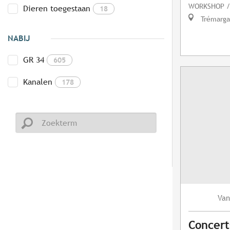
WORKSHOP /
Dieren toegestaan
18
Trémarga
NABIJ
GR 34
605
Kanalen
178
Van
Concert