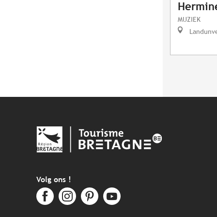
Hermin
MUZIEK
Landunv
Volg ons !