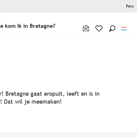
Pers
e kom ik in Bretagne?
Zoek op
Voir les favoris
! Bretagne gaat eropuit, leeft en is in
ën! Dat wil je meemaken!