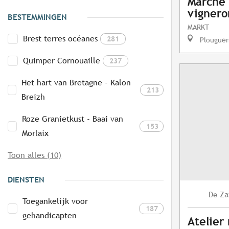
Marché 
vignero
BESTEMMINGEN
MARKT
Brest terres océanes
281
Plouguer
Quimper Cornouaille
237
Het hart van Bretagne - Kalon
213
Breizh
Roze Granietkust - Baai van
153
Morlaix
Toon alles (10)
DIENSTEN
Za
De
Toegankelijk voor
187
gehandicapten
Atelier