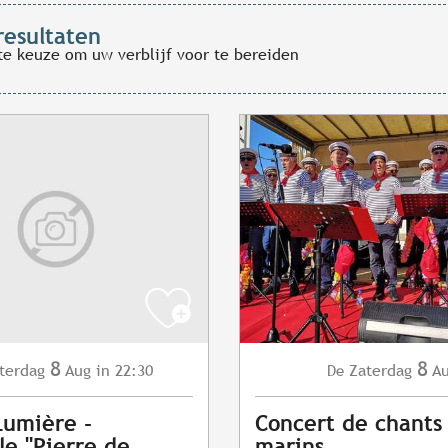
resultaten
te keuze om uw verblijf voor te bereiden
8
8
terdag
Aug
in 22:30
Zaterdag
A
De
Lumière -
Concert de chants
le "Pierre de
marins