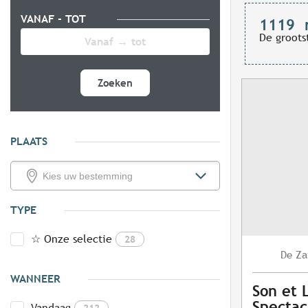
VANAF - TOT
1119
De groots
Zoeken
PLAATS
TYPE
☆ Onze selectie
28
Za
De
WANNEER
Son et 
Spectac
Vandaag
212