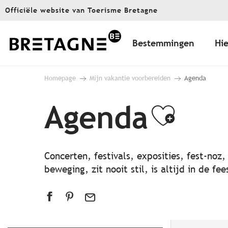
Aller
Officiële website van Toerisme Bretagne
au
contenu
principal
Bestemmingen
Hie
Homepage
Mijn vakantie voorbereiden
Agenda
Agenda
Ajout
Concerten, festivals, exposities, fest-noz
beweging, zit nooit stil, is altijd in de