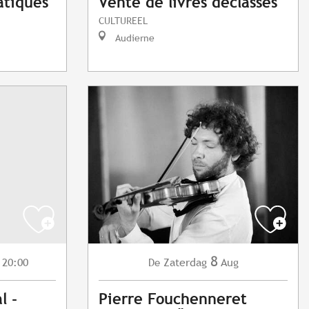
atiques
Vente de livres déclassés
CULTUREEL
Audierne
8
 20:00
Zaterdag
Aug
De
l -
Pierre Fouchenneret