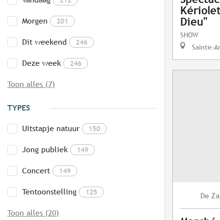
Kériole
Dieu"
Morgen
201
SHOW
Dit weekend
246
Sainte-A
Deze week
246
Toon alles (7)
TYPES
Uitstapje natuur
150
Jong publiek
149
Concert
149
Tentoonstelling
125
Za
De
Toon alles (20)