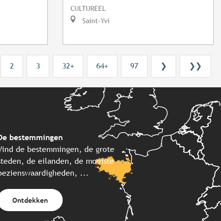
CULTUREEL
Saint-Yvi
2
3
32+
64+
97
❯
❯❯
De bestemmingen
Vind de bestemmingen, de grote
steden, de eilanden, de mooiste
bezienswaardigheden, ...
Ontdekken