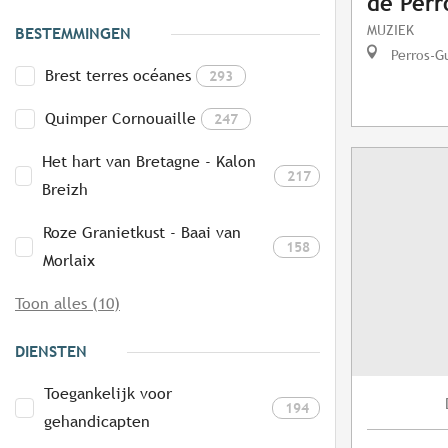
de Perr
MUZIEK
BESTEMMINGEN
Perros-G
Brest terres océanes
293
Quimper Cornouaille
247
Het hart van Bretagne - Kalon
217
Breizh
Roze Granietkust - Baai van
158
Morlaix
Toon alles (10)
DIENSTEN
Toegankelijk voor
194
gehandicapten