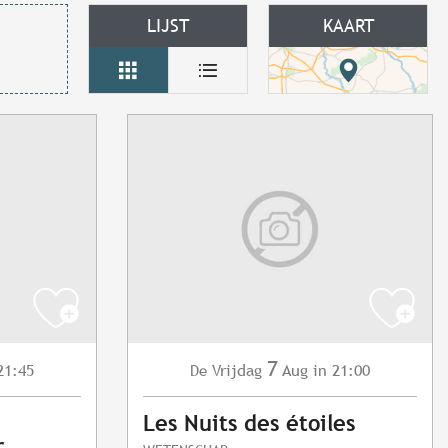
LIJST
KAART
7
21:45
Vrijdag
Aug
in 21:00
De
Les Nuits des étoiles
r