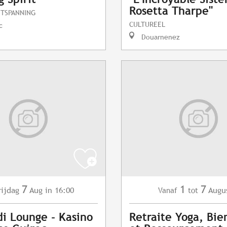
Rosetta Tharpe"
NTSPANNING
CULTUREEL
c
Douarnenez
7
1
7
rijdag
Aug
in 16:00
Augu
Vanaf
tot
i Lounge - Kasino
Retraite Yoga, Bie