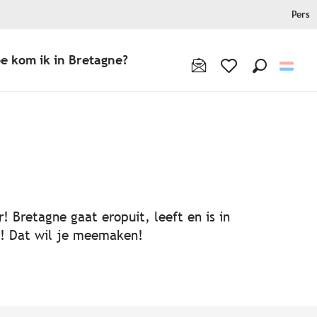
Pers
e kom ik in Bretagne?
Zoek op
Voir les favoris
! Bretagne gaat eropuit, leeft en is in
ën! Dat wil je meemaken!