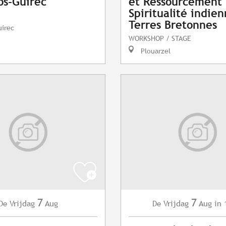
os-Guirec
et Ressourcement 
Spiritualité indie
Terres Bretonnes
uirec
WORKSHOP / STAGE
Plouarzel
7
7
Vrijdag
Aug
Vrijdag
Aug
in 
De
De