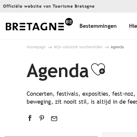
Aller
Officiële website van Toerisme Bretagne
au
contenu
principal
Bestemmingen
Hie
Homepage
Mijn vakantie voorbereiden
Agenda
Agenda
Ajout
Concerten, festivals, exposities, fest-noz
beweging, zit nooit stil, is altijd in de