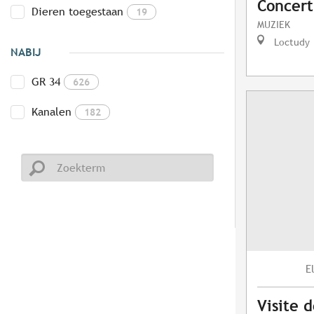
Concert
Dieren toegestaan
19
MUZIEK
Loctudy
NABIJ
GR 34
626
Kanalen
182
E
Visite 