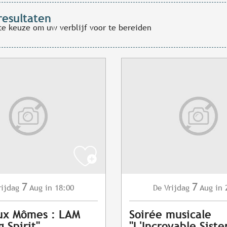
resultaten
te keuze om uw verblijf voor te bereiden
7
7
rijdag
Aug
in 18:00
Vrijdag
Aug
in 
De
ux Mômes : LAM
Soirée musicale
 Spirit"
"L'Incroyable Siste