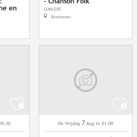
:
- Chanson Folk
nne en
CONCERT
Rostrenen
7
18:30
Vrijdag
Aug
in 21:00
De