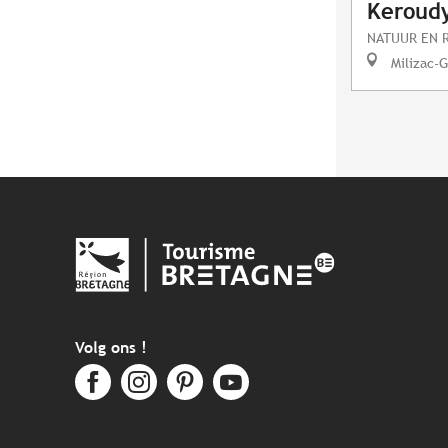
Keroud
NATUUR EN 
Milizac-G
Volg ons !