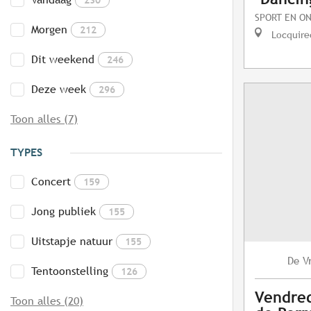
SPORT EN O
Morgen
212
Locquire
Dit weekend
246
Deze week
296
Toon alles (7)
TYPES
Concert
159
Jong publiek
155
Uitstapje natuur
155
V
De
Tentoonstelling
126
Vendred
Toon alles (20)