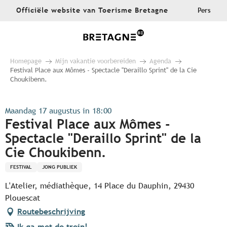
Aller
Officiële website van Toerisme Bretagne
Pers
au
contenu
principal
Homepage
Mijn vakantie voorbereiden
Agenda
Festival Place aux Mômes - Spectacle "Deraillo Sprint" de la Cie
Choukibenn.
Maandag 17 augustus in 18:00
Festival Place aux Mômes -
Spectacle "Deraillo Sprint" de la
Cie Choukibenn.
FESTIVAL
JONG PUBLIEK
L'Atelier, médiathèque, 14 Place du Dauphin, 29430
Plouescat
Routebeschrijving
Ik ga met de trein!