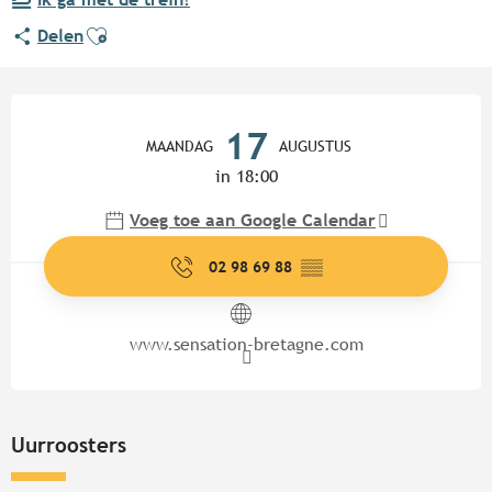
Ajouter aux favoris
Delen
Openingstijden en contactgege
17
MAANDAG
AUGUSTUS
in 18:00
Voeg toe aan Google Calendar
02 98 69 88
▒▒
www.sensation-bretagne.com
Uurroosters