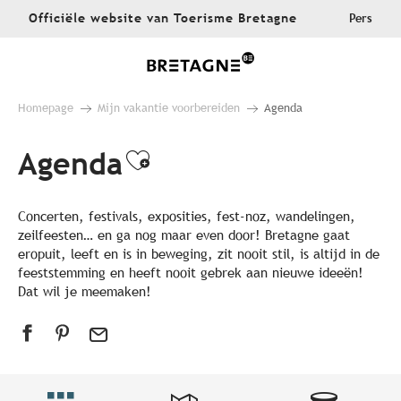
Aller
Officiële website van Toerisme Bretagne
Pers
au
contenu
principal
Homepage
Mijn vakantie voorbereiden
Agenda
Agenda
Ajouter aux favoris
Concerten, festivals, exposities, fest-noz, wandelingen,
zeilfeesten… en ga nog maar even door! Bretagne gaat
eropuit, leeft en is in beweging, zit nooit stil, is altijd in de
feeststemming en heeft nooit gebrek aan nieuwe ideeën!
Dat wil je meemaken!