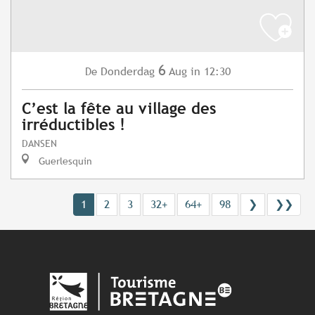
6
Donderdag
Aug
in 12:30
De
C’est la fête au village des
irréductibles !
DANSEN
Guerlesquin
1
2
3
32+
64+
98
❯
❯❯