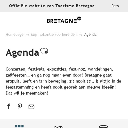
Aller
Officiële website van Toerisme Bretagne
Pers
au
contenu
principal
Homepage
Mijn vakantie voorbereiden
Agenda
Agenda
Ajouter aux favoris
Concerten, festivals, exposities, fest-noz, wandelingen,
zeilfeesten… en ga nog maar even door! Bretagne gaat
eropuit, leeft en is in beweging, zit nooit stil, is altijd in de
feeststemming en heeft nooit gebrek aan nieuwe ideeën!
Dat wil je meemaken!