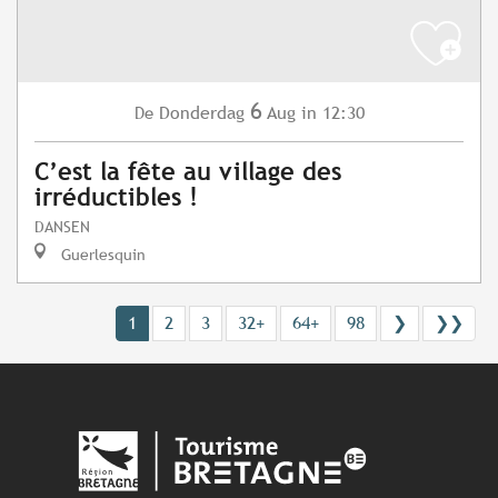
6
Donderdag
Aug
in 12:30
De
C’est la fête au village des
irréductibles !
DANSEN
Guerlesquin
1
2
3
32+
64+
98
❯
❯❯