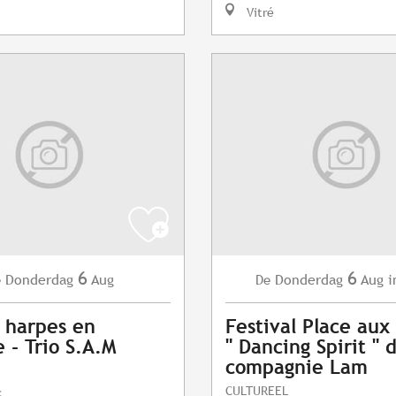
Vitré
6
6
Donderdag
Aug
Donderdag
Aug
i
e
De
 harpes en
Festival Place au
 - Trio S.A.M
" Dancing Spirit " 
compagnie Lam
CULTUREEL
c