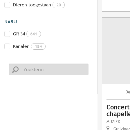
Dieren toegestaan
20
NABIJ
GR 34
641
Kanalen
184
D
Concert
chapelle
MUZIEK
Guilvine