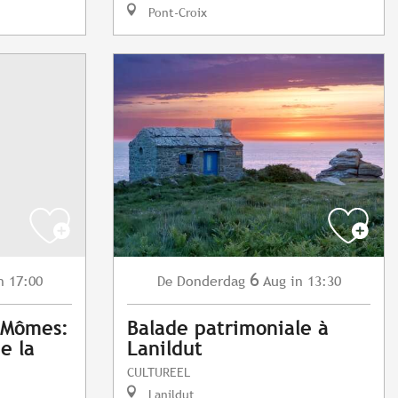
Pont-Croix
6
n 17:00
Donderdag
Aug
in 13:30
De
x Mômes:
Balade patrimoniale à
de la
Lanildut
CULTUREEL
Lanildut