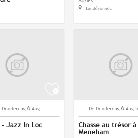
MUZIEK
Landévennec
6
6
Donderdag
Aug
Donderdag
Aug
i
e
De
 - Jazz In Loc
Chasse au trésor à
Meneham