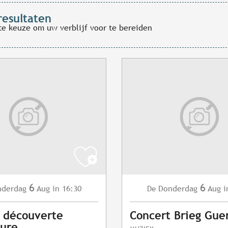
resultaten
te keuze om uw verblijf voor te bereiden
6
6
nderdag
Aug
in 16:30
Donderdag
Aug
i
De
s découverte
Concert Brieg Gue
vure