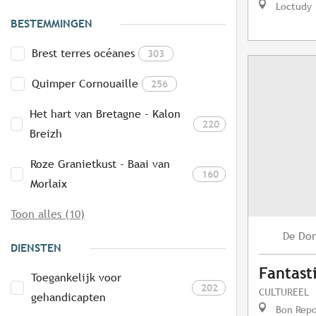
Loctudy
BESTEMMINGEN
Brest terres océanes
303
Quimper Cornouaille
256
Het hart van Bretagne - Kalon
220
Breizh
Roze Granietkust - Baai van
160
Morlaix
Toon alles (10)
Do
De
DIENSTEN
Fantast
Toegankelijk voor
202
CULTUREEL
gehandicapten
Bon Repo