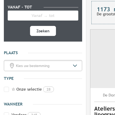
VANAF - TOT
1173
De groots
Zoeken
PLAATS
TYPE
☆ Onze selectie
28
Do
De
WANNEER
Atelier
linogra
Vandaag
245