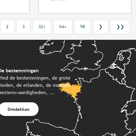
2
3
32+
64+
98
❯
❯❯
De bestemmingen
Vind de bestemmingen, de grote
steden, de eilanden, de mooiste
bezienswaardigheden, ...
Ontdekken