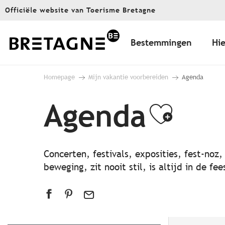
Aller
Officiële website van Toerisme Bretagne
au
contenu
principal
Bestemmingen
Hie
Homepage
Mijn vakantie voorbereiden
Agenda
Agenda
Ajout
Concerten, festivals, exposities, fest-noz
beweging, zit nooit stil, is altijd in de