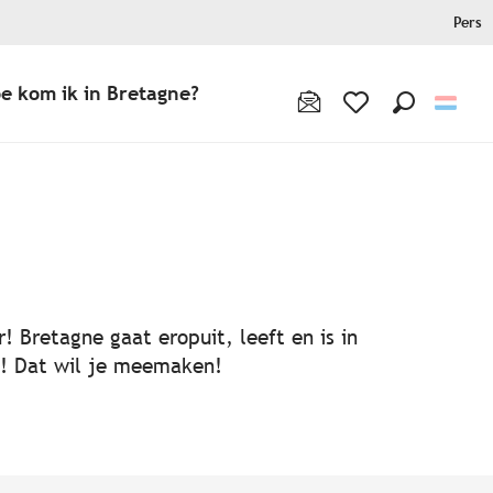
Pers
e kom ik in Bretagne?
Zoek op
Voir les favoris
! Bretagne gaat eropuit, leeft en is in
ën! Dat wil je meemaken!