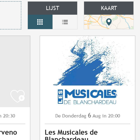
LIJST
KAART
6
n 20:30
Donderdag
Aug
in 20:00
De
rveno
Les Musicales de
Blanchardeau