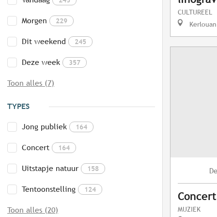
CULTUREEL
Morgen
229
Kerlouan
Dit weekend
245
Deze week
357
Toon alles (7)
TYPES
Jong publiek
164
Concert
164
Uitstapje natuur
158
D
Tentoonstelling
124
Concert
MUZIEK
Toon alles (20)