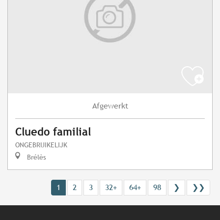
Afgewerkt
Cluedo familial
ONGEBRUIKELIJK
Brélès
1
2
3
32+
64+
98
❯
❯❯