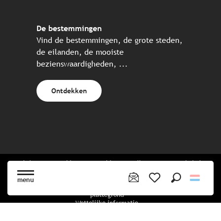
De bestemmingen
Vind de bestemmingen, de grote steden,
de eilanden, de mooiste
bezienswaardigheden, ...
Ontdekken
Website gecreëerd in samenwerking met alle Bretonse toeristische
partners.
menu
Zoek op
Voir les favoris
plattegrond
Wettelijke informatie
privacybeleid
Cookiebeleid