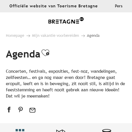
Aller
Officiële website van Toerisme Bretagne
Pers
au
contenu
principal
Homepage
Mijn vakantie voorbereiden
Agenda
Agenda
Ajouter aux favoris
Concerten, festivals, exposities, fest-noz, wandelingen,
zeilfeesten… en ga nog maar even door! Bretagne gaat
eropuit, leeft en is in beweging, zit nooit stil, is altijd in de
feeststemming en heeft nooit gebrek aan nieuwe ideeën!
Dat wil je meemaken!