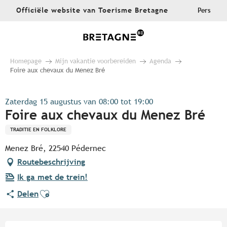
Aller
Officiële website van Toerisme Bretagne
Pers
au
contenu
principal
Homepage
Mijn vakantie voorbereiden
Agenda
Foire aux chevaux du Menez Bré
Zaterdag 15 augustus van 08:00 tot 19:00
Foire aux chevaux du Menez Bré
TRADITIE EN FOLKLORE
Menez Bré, 22540 Pédernec
Routebeschrijving
Ik ga met de trein!
Ajouter aux favoris
Delen