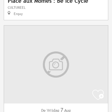
Place aux Mômes : Be Ice Cycle
CULTUREEL
Erquy
7
Vrijdag
Aug
De