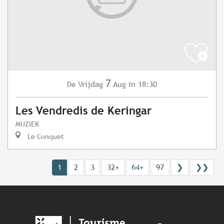
7
Vrijdag
Aug
in 18:30
De
Les Vendredis de Keringar
MUZIEK
Le Conquet
1
2
3
32+
64+
97
❯
❯❯