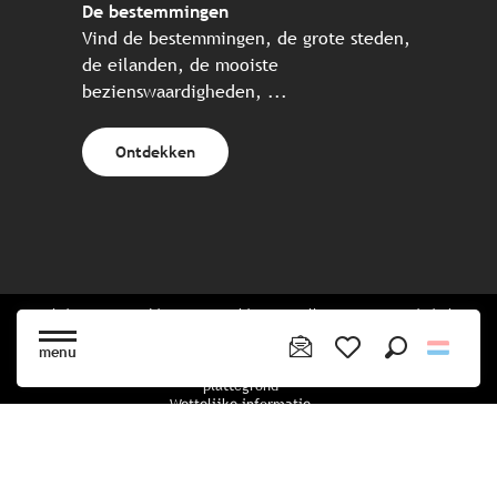
De bestemmingen
Vind de bestemmingen, de grote steden,
de eilanden, de mooiste
bezienswaardigheden, ...
Ontdekken
Website gecreëerd in samenwerking met alle Bretonse toeristische
partners.
menu
Zoek op
Voir les favoris
plattegrond
Wettelijke informatie
privacybeleid
Cookiebeleid
Cookie instellingen
Boekingsvoorwaarden