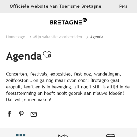
Aller
Officiële website van Toerisme Bretagne
Pers
au
contenu
principal
Homepage
Mijn vakantie voorbereiden
Agenda
Agenda
Ajouter aux favoris
Concerten, festivals, exposities, fest-noz, wandelingen,
zeilfeesten… en ga nog maar even door! Bretagne gaat
eropuit, leeft en is in beweging, zit nooit stil, is altijd in de
feeststemming en heeft nooit gebrek aan nieuwe ideeën!
Dat wil je meemaken!