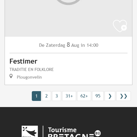
8
Zaterdag
Aug
in 14:00
De
Festimer
TRADITIE EN FOLKLORE
Plougonvelin
1
2
3
31+
62+
95
❯
❯❯