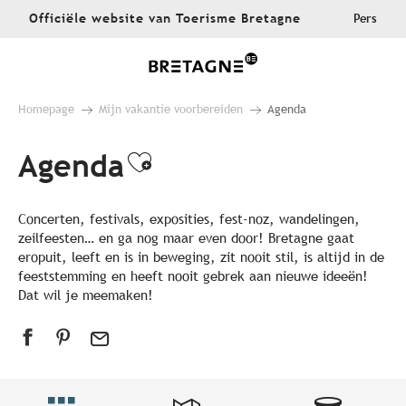
Aller
Officiële website van Toerisme Bretagne
Pers
au
contenu
principal
Homepage
Mijn vakantie voorbereiden
Agenda
Agenda
Ajouter aux favoris
Concerten, festivals, exposities, fest-noz, wandelingen,
zeilfeesten… en ga nog maar even door! Bretagne gaat
eropuit, leeft en is in beweging, zit nooit stil, is altijd in de
feeststemming en heeft nooit gebrek aan nieuwe ideeën!
Dat wil je meemaken!