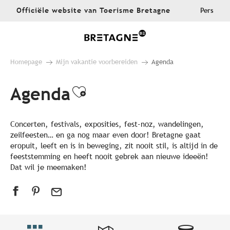
Aller
Officiële website van Toerisme Bretagne
Pers
au
contenu
principal
Homepage
Mijn vakantie voorbereiden
Agenda
Agenda
Ajouter aux favoris
Concerten, festivals, exposities, fest-noz, wandelingen,
zeilfeesten… en ga nog maar even door! Bretagne gaat
eropuit, leeft en is in beweging, zit nooit stil, is altijd in de
feeststemming en heeft nooit gebrek aan nieuwe ideeën!
Dat wil je meemaken!