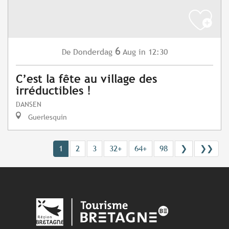
6
Donderdag
Aug
in 12:30
De
C’est la fête au village des
irréductibles !
DANSEN
Guerlesquin
1
2
3
32+
64+
98
❯
❯❯