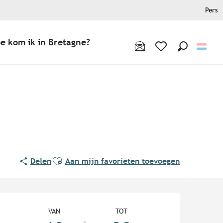
Pers
e kom ik in Bretagne?
Zoek op
Voir les favoris
Ajouter aux favoris
Delen
Aan mijn favorieten toevoegen
Openingstijden en contact
VAN
TOT