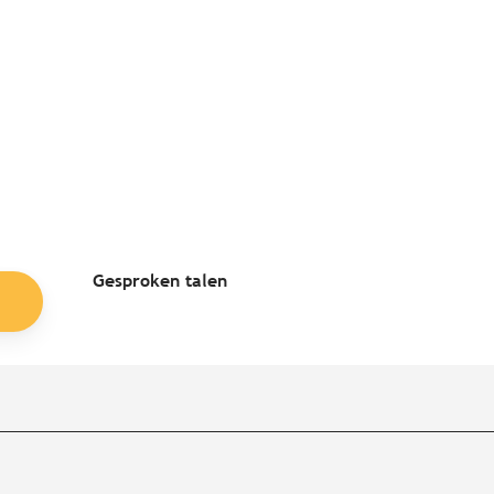
Gesproken talen
Gesproken talen