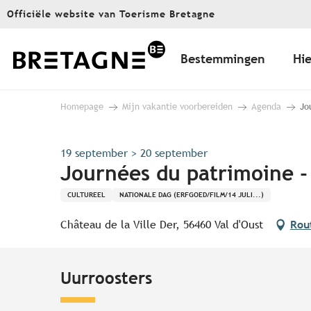
Aller
Officiële website van Toerisme Bretagne
au
contenu
principal
Bestemmingen
Hie
Homepage
Mijn vakantie voorbereiden
Agenda
Jo
19 september > 20 september
Journées du patrimoine - 
CULTUREEL
NATIONALE DAG (ERFGOED/FILM/14 JULI...)
Château de la Ville Der, 56460 Val d'Oust
Rou
Uurroosters