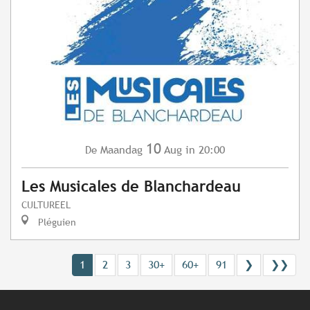
10
Maandag
Aug
in 20:00
De
Les Musicales de Blanchardeau
CULTUREEL
Pléguien
1
2
3
30+
60+
91
❯
❯❯