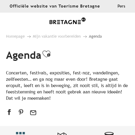
Aller
Officiële website van Toerisme Bretagne
Pers
au
contenu
principal
Homepage
Mijn vakantie voorbereiden
Agenda
Agenda
Ajouter aux favoris
Concerten, festivals, exposities, fest-noz, wandelingen,
zeilfeesten… en ga nog maar even door! Bretagne gaat
eropuit, leeft en is in beweging, zit nooit stil, is altijd in de
feeststemming en heeft nooit gebrek aan nieuwe ideeën!
Dat wil je meemaken!