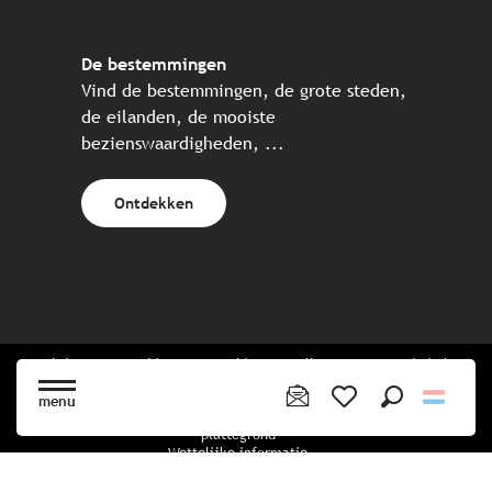
De bestemmingen
Vind de bestemmingen, de grote steden,
de eilanden, de mooiste
bezienswaardigheden, ...
Ontdekken
Website gecreëerd in samenwerking met alle Bretonse toeristische
partners.
menu
Zoek op
Voir les favoris
plattegrond
Wettelijke informatie
privacybeleid
Cookiebeleid