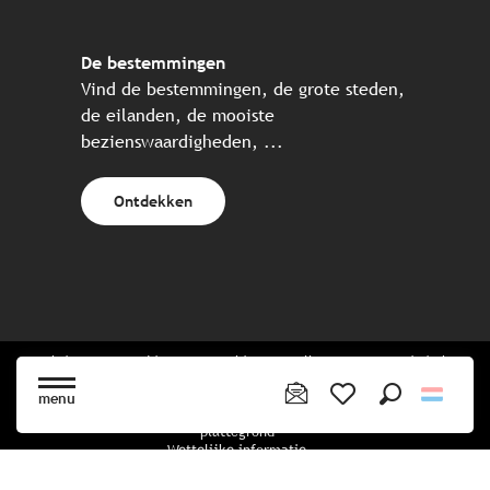
De bestemmingen
Vind de bestemmingen, de grote steden,
de eilanden, de mooiste
bezienswaardigheden, ...
Ontdekken
Website gecreëerd in samenwerking met alle Bretonse toeristische
partners.
menu
Zoek op
Voir les favoris
plattegrond
Wettelijke informatie
privacybeleid
Cookiebeleid