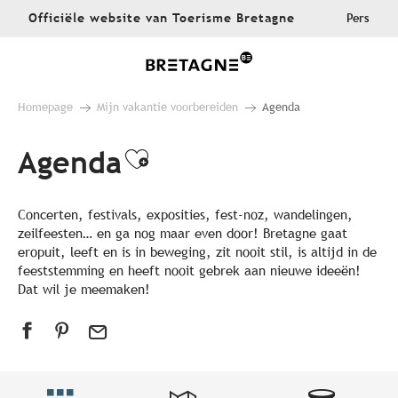
Aller
Officiële website van Toerisme Bretagne
Pers
au
contenu
principal
Homepage
Mijn vakantie voorbereiden
Agenda
Agenda
Ajouter aux favoris
Concerten, festivals, exposities, fest-noz, wandelingen,
zeilfeesten… en ga nog maar even door! Bretagne gaat
eropuit, leeft en is in beweging, zit nooit stil, is altijd in de
feeststemming en heeft nooit gebrek aan nieuwe ideeën!
Dat wil je meemaken!