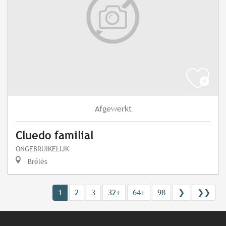
Afgewerkt
Cluedo familial
ONGEBRUIKELIJK
Brélès
1
2
3
32+
64+
98
❯
❯❯