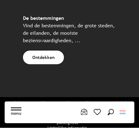
De bestemmingen
Vind de bestemmingen, de grote steden,
de eilanden, de mooiste
bezienswaardigheden, ...
Ontdekken
Website gecreëerd in samenwerking met alle Bretonse toeristische
partners.
menu
Zoek op
Voir les favoris
plattegrond
Wettelijke informatie
privacybeleid
Cookiebeleid