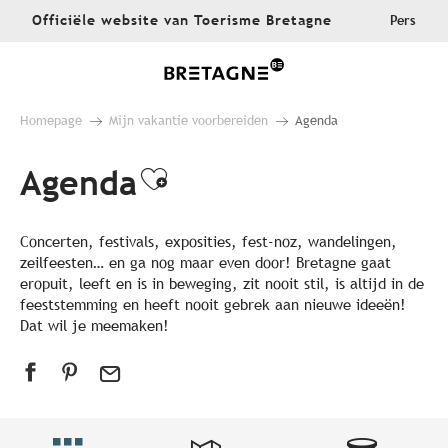
Aller
Officiële website van Toerisme Bretagne
Pers
au
contenu
principal
Homepage
Mijn vakantie voorbereiden
Agenda
Agenda
Ajouter aux favoris
Concerten, festivals, exposities, fest-noz, wandelingen,
zeilfeesten… en ga nog maar even door! Bretagne gaat
eropuit, leeft en is in beweging, zit nooit stil, is altijd in de
feeststemming en heeft nooit gebrek aan nieuwe ideeën!
Dat wil je meemaken!