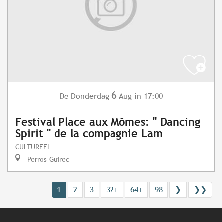
6
Donderdag
Aug
in 17:00
De
Festival Place aux Mômes: " Dancing
Spirit " de la compagnie Lam
CULTUREEL
Perros-Guirec
1
2
3
32+
64+
98
❯
❯❯