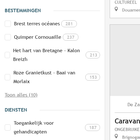
CULTUREEL
Douarne
BESTEMMINGEN
Brest terres océanes
281
Quimper Cornouaille
237
Het hart van Bretagne - Kalon
213
Breizh
Roze Granietkust - Baai van
153
Morlaix
Toon alles (10)
Za
De
DIENSTEN
Caravan
Toegankelijk voor
187
ONGEBRUIKE
gehandicapten
Brignoga