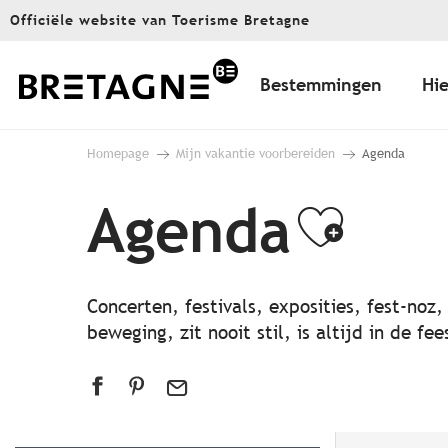
Aller
Officiële website van Toerisme Bretagne
au
contenu
principal
Bestemmingen
Hie
Homepage
Mijn vakantie voorbereiden
Agenda
Agenda
Ajout
Concerten, festivals, exposities, fest-noz
beweging, zit nooit stil, is altijd in de