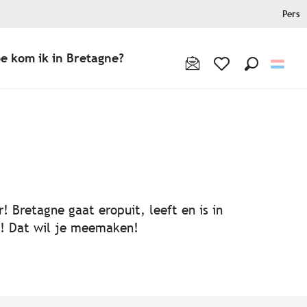
Pers
e kom ik in Bretagne?
Zoek op
Voir les favoris
! Bretagne gaat eropuit, leeft en is in
ën! Dat wil je meemaken!