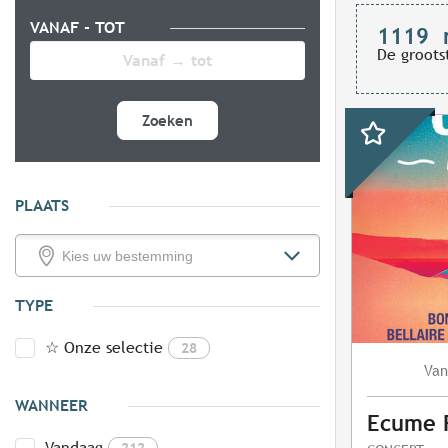
VANAF - TOT
1119
De groots
Zoeken
PLAATS
TYPE
☆ Onze selectie
28
Van
WANNEER
Ecume F
Vandaag
212