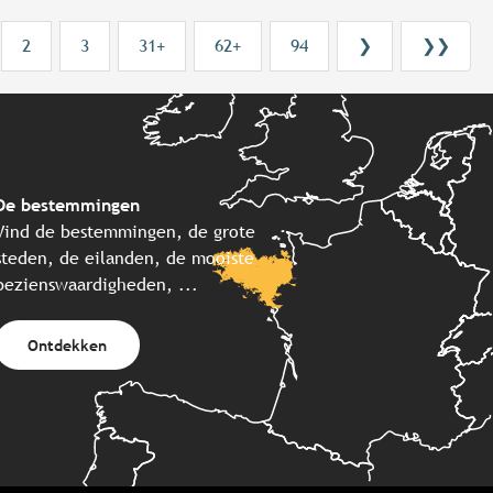
2
3
31+
62+
94
❯
❯❯
De bestemmingen
Vind de bestemmingen, de grote
steden, de eilanden, de mooiste
bezienswaardigheden, ...
Ontdekken