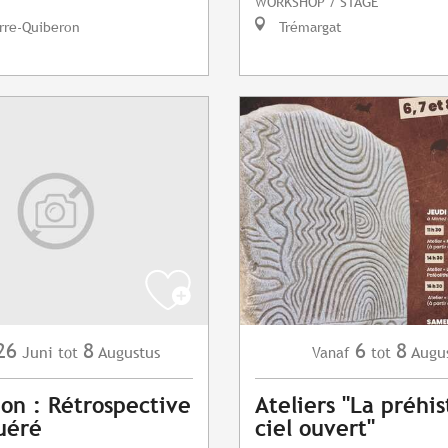
WORKSHOP / STAGE
rre-Quiberon
Trémargat
26
8
6
8
Juni
Augustus
Augu
tot
Vanaf
tot
ion : Rétrospective
Ateliers "La préhis
uéré
ciel ouvert"