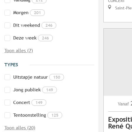
CONCERT
Saint-Pie
Morgen
201
Dit weekend
246
Deze week
246
Toon alles (7)
TYPES
Uitstapje natuur
150
Jong publiek
149
Concert
149
Vanaf
Tentoonstelling
125
Exposit
René Q
Toon alles (20)