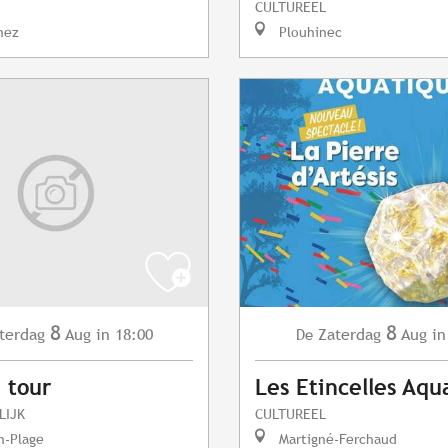
CULTUREEL
nez
Plouhinec
8
8
terdag
Aug
in 18:00
Zaterdag
Aug
in
De
 tour
Les Etincelles Aqu
LIJK
CULTUREEL
n-Plage
Martigné-Ferchaud