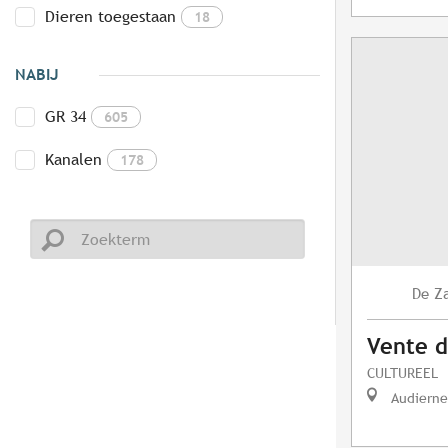
Dieren toegestaan
18
NABIJ
GR 34
605
Kanalen
178
Z
De
Vente d
CULTUREEL
Audierne