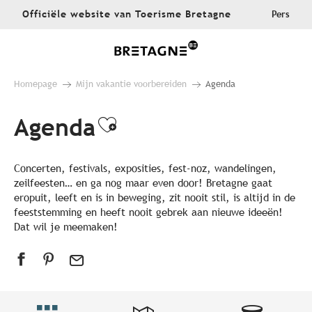
Aller
Officiële website van Toerisme Bretagne
Pers
au
contenu
principal
Homepage
Mijn vakantie voorbereiden
Agenda
Agenda
Ajouter aux favoris
Concerten, festivals, exposities, fest-noz, wandelingen,
zeilfeesten… en ga nog maar even door! Bretagne gaat
eropuit, leeft en is in beweging, zit nooit stil, is altijd in de
feeststemming en heeft nooit gebrek aan nieuwe ideeën!
Dat wil je meemaken!