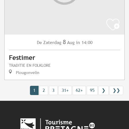
8
Zaterdag
Aug
in 14:00
De
Festimer
TRADITIE EN FOLKLORE
Plougonvelin
1
2
3
31+
62+
95
❯
❯❯