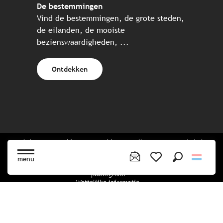
De bestemmingen
Vind de bestemmingen, de grote steden,
de eilanden, de mooiste
bezienswaardigheden, ...
Ontdekken
Website gecreëerd in samenwerking met alle Bretonse toeristische
partners.
menu
Zoek op
Voir les favoris
plattegrond
Wettelijke informatie
privacybeleid
Cookiebeleid
Cookie instellingen
Boekingsvoorwaarden