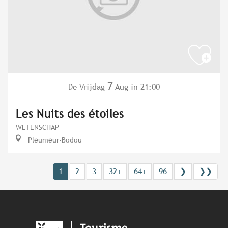
7
Vrijdag
Aug
in 21:00
De
Les Nuits des étoiles
WETENSCHAP
Pleumeur-Bodou
1
2
3
32+
64+
96
❯
❯❯