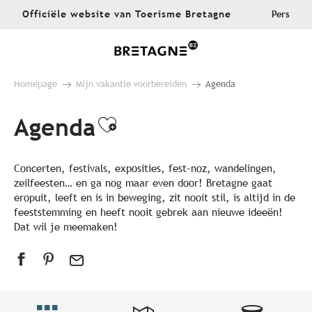
Aller
Officiële website van Toerisme Bretagne
Pers
au
contenu
principal
Homepage
Mijn vakantie voorbereiden
Agenda
Agenda
Ajouter aux favoris
Concerten, festivals, exposities, fest-noz, wandelingen,
zeilfeesten… en ga nog maar even door! Bretagne gaat
eropuit, leeft en is in beweging, zit nooit stil, is altijd in de
feeststemming en heeft nooit gebrek aan nieuwe ideeën!
Dat wil je meemaken!