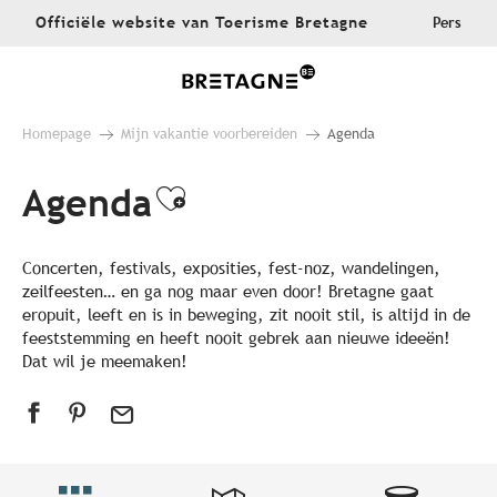
Aller
Officiële website van Toerisme Bretagne
Pers
au
contenu
principal
Homepage
Mijn vakantie voorbereiden
Agenda
Agenda
Ajouter aux favoris
Concerten, festivals, exposities, fest-noz, wandelingen,
zeilfeesten… en ga nog maar even door! Bretagne gaat
eropuit, leeft en is in beweging, zit nooit stil, is altijd in de
feeststemming en heeft nooit gebrek aan nieuwe ideeën!
Dat wil je meemaken!