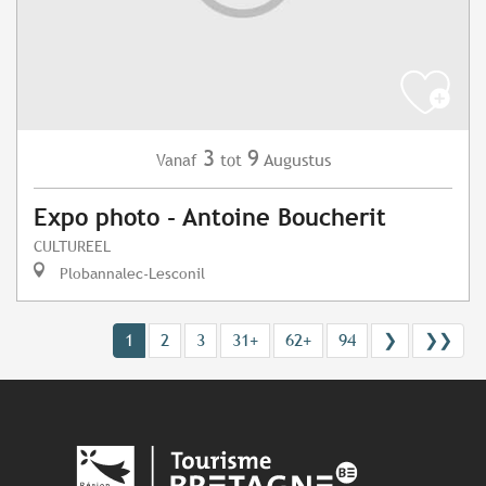
3
9
Augustus
Vanaf
tot
Expo photo - Antoine Boucherit
CULTUREEL
Plobannalec-Lesconil
1
2
3
31+
62+
94
❯
❯❯