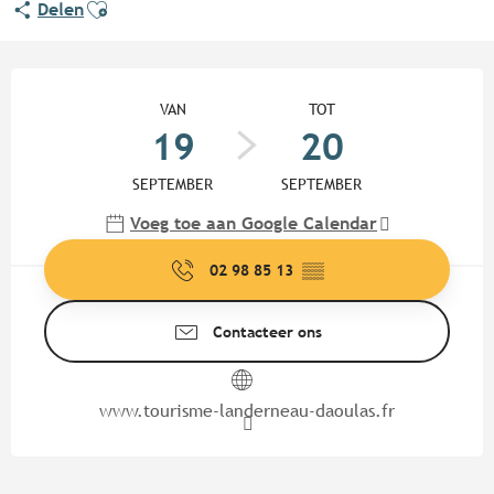
Ajouter aux favoris
Delen
Openingstijden en contactgege
VAN
TOT
19
20
SEPTEMBER
SEPTEMBER
Voeg toe aan Google Calendar
02 98 85 13
▒▒
Contacteer ons
www.tourisme-landerneau-daoulas.fr