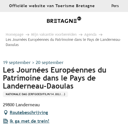
Aller
Officiële website van Toerisme Bretagne
Pers
au
contenu
principal
Homepage
Mijn vakantie voorbereiden
Agenda
Les Journées Européennes du Patrimoine dans le Pays de Landerneau-
Daoulas
19 september > 20 september
Les Journées Européennes du
Patrimoine dans le Pays de
Landerneau-Daoulas
NATIONALE DAG (ERFGOED/FILM/14 JULI...)
29800 Landerneau
Routebeschrijving
Ik ga met de trein!