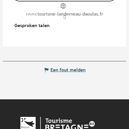
www.tourisme-landerneau-daoulas.fr
Gesproken talen
Gesproken talen
Een fout melden