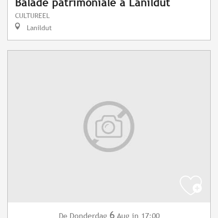
Balade patrimoniale à Lanildut
CULTUREEL
Lanildut
6
Donderdag
Aug
in 17:00
De