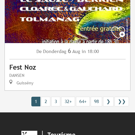
6
Donderdag
Aug
in 18:00
De
Fest Noz
DANSEN
Guissény
1
2
3
32+
64+
98
❯
❯❯