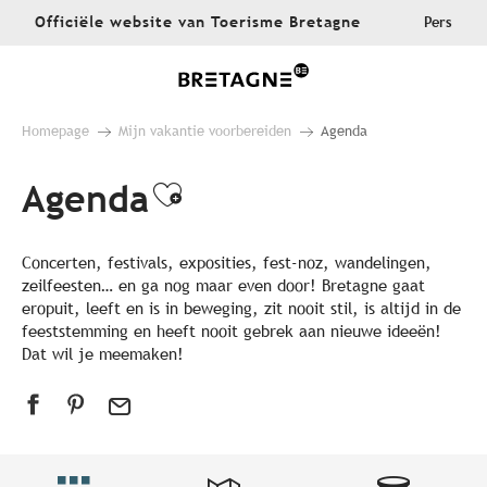
Aller
Officiële website van Toerisme Bretagne
Pers
au
contenu
principal
Homepage
Mijn vakantie voorbereiden
Agenda
Agenda
Ajouter aux favoris
Concerten, festivals, exposities, fest-noz, wandelingen,
zeilfeesten… en ga nog maar even door! Bretagne gaat
eropuit, leeft en is in beweging, zit nooit stil, is altijd in de
feeststemming en heeft nooit gebrek aan nieuwe ideeën!
Dat wil je meemaken!