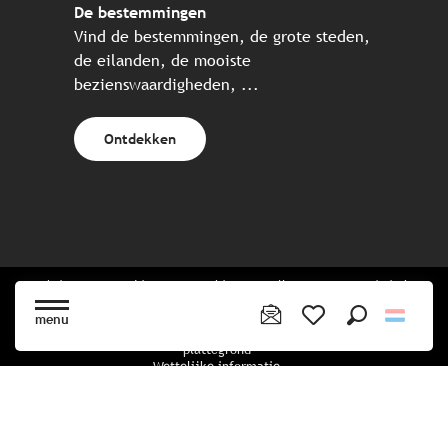
De bestemmingen
Vind de bestemmingen, de grote steden,
de eilanden, de mooiste
bezienswaardigheden, ...
Ontdekken
Website gecreëerd in samenwerking met alle Bretonse toeristische
partners.
menu
Zoek op
Voir les favoris
plattegrond
Wettelijke informatie
privacybeleid
Cookiebeleid
Cookie instellingen
Boekingsvoorwaarden