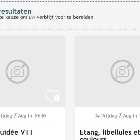
resultaten
te keuze om uw verblijf voor te bereiden
7
7
rijdag
Aug
in 10:30
Vrijdag
Aug
in 
De
Guidée VTT
Etang, libellules e
couleurs