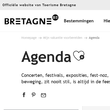
Aller
Officiële website van Toerisme Bretagne
au
contenu
principal
Bestemmingen
Hie
Homepage
Mijn vakantie voorbereiden
Agenda
Agenda
Ajout
Concerten, festivals, exposities, fest-noz
beweging, zit nooit stil, is altijd in de