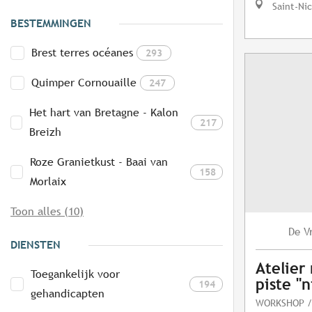
Saint-Ni
BESTEMMINGEN
Brest terres océanes
293
Quimper Cornouaille
247
Het hart van Bretagne - Kalon
217
Breizh
Roze Granietkust - Baai van
158
Morlaix
Toon alles (10)
V
De
DIENSTEN
Atelier
Toegankelijk voor
piste "n
194
gehandicapten
WORKSHOP /