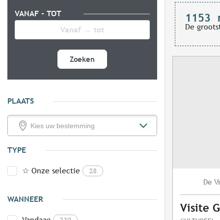
VANAF - TOT
1153
De groots
Zoeken
PLAATS
TYPE
☆ Onze selectie
28
V
De
WANNEER
Visite 
Vandaag
230