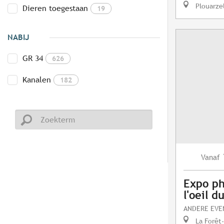
Plouarze
Dieren toegestaan
19
NABIJ
GR 34
626
Kanalen
182
Vanaf
Expo ph
l'oeil 
ANDERE EV
La Forêt