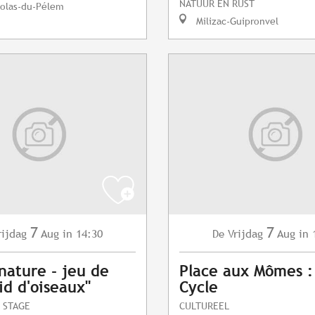
NATUUR EN RUST
colas-du-Pélem
Milizac-Guipronvel
7
7
rijdag
Aug
in 14:30
Vrijdag
Aug
in 
De
 nature - jeu de
Place aux Mômes :
id d'oiseaux"
Cycle
 STAGE
CULTUREEL