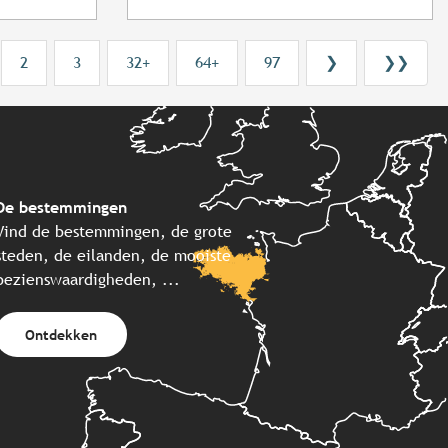
2
3
32+
64+
97
❯
❯❯
De bestemmingen
Vind de bestemmingen, de grote
steden, de eilanden, de mooiste
bezienswaardigheden, ...
Ontdekken