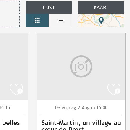
LIJST
KAART
7
14:15
Vrijdag
Aug
in 15:00
De
t belles
Saint-Martin, un village au
cœur de Brest