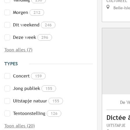
CULTUREEL
Belle-Isl
Morgen
212
Dit weekend
246
Deze week
296
Toon alles (7)
TYPES
Concert
159
Jong publiek
155
Uitstapje natuur
155
V
De
Tentoonstelling
126
Dictée 
UITSTAPJE
Toon alles (20)