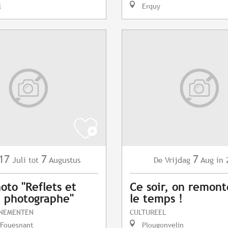
l
Erquy
17
7
7
Juli
Augustus
Vrijdag
Aug
in 
tot
De
oto "Reflets et
Ce soir, on remont
du photographe"
le temps !
ENEMENTEN
CULTUREEL
-Fouesnant
Plougonvelin