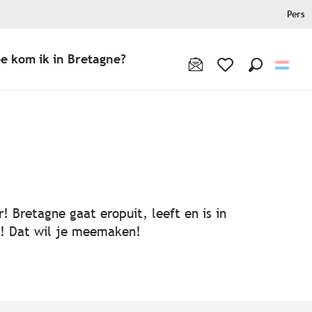
Pers
e kom ik in Bretagne?
Zoek op
Voir les favoris
! Bretagne gaat eropuit, leeft en is in
ën! Dat wil je meemaken!