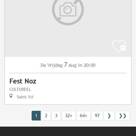
7
Vrijdag
Aug
in 20:00
De
Fest Noz
CULTUREEL
Saint-Yvi
1
2
3
32+
64+
97
❯
❯❯