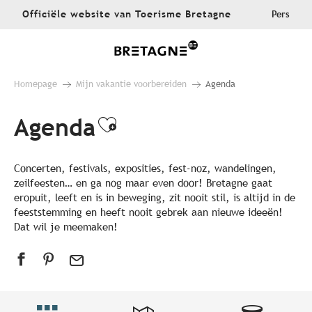
Aller
Officiële website van Toerisme Bretagne
Pers
au
contenu
principal
Homepage
Mijn vakantie voorbereiden
Agenda
Agenda
Ajouter aux favoris
Concerten, festivals, exposities, fest-noz, wandelingen,
zeilfeesten… en ga nog maar even door! Bretagne gaat
eropuit, leeft en is in beweging, zit nooit stil, is altijd in de
feeststemming en heeft nooit gebrek aan nieuwe ideeën!
Dat wil je meemaken!