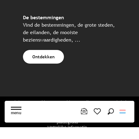
De bestemmingen
Vind de bestemmingen, de grote steden,
de eilanden, de mooiste
bezienswaardigheden, ...
Ontdekken
Website gecreëerd in samenwerking met alle Bretonse toeristische
partners.
menu
Zoek op
Voir les favoris
plattegrond
Wettelijke informatie
privacybeleid
Cookiebeleid