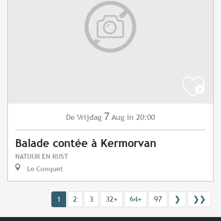
7
Vrijdag
Aug
in 20:00
De
Balade contée à Kermorvan
NATUUR EN RUST
Le Conquet
1
2
3
32+
64+
97
❯
❯❯