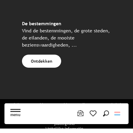
De bestemmingen
Vind de bestemmingen, de grote steden,
de eilanden, de mooiste
bezienswaardigheden, ...
Ontdekken
Website gecreëerd in samenwerking met alle Bretonse toeristische
partners.
menu
Zoek op
Voir les favoris
plattegrond
Wettelijke informatie