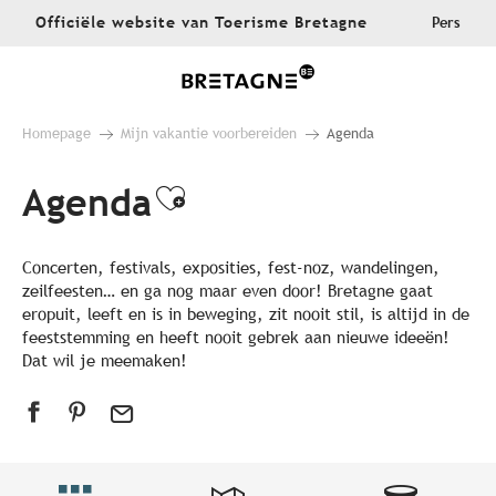
Aller
Officiële website van Toerisme Bretagne
Pers
au
contenu
principal
Homepage
Mijn vakantie voorbereiden
Agenda
Agenda
Ajouter aux favoris
Concerten, festivals, exposities, fest-noz, wandelingen,
zeilfeesten… en ga nog maar even door! Bretagne gaat
eropuit, leeft en is in beweging, zit nooit stil, is altijd in de
feeststemming en heeft nooit gebrek aan nieuwe ideeën!
Dat wil je meemaken!