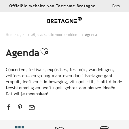
Aller
Officiële website van Toerisme Bretagne
Pers
au
contenu
principal
Homepage
Mijn vakantie voorbereiden
Agenda
Agenda
Ajouter aux favoris
Concerten, festivals, exposities, fest-noz, wandelingen,
zeilfeesten… en ga nog maar even door! Bretagne gaat
eropuit, leeft en is in beweging, zit nooit stil, is altijd in de
feeststemming en heeft nooit gebrek aan nieuwe ideeën!
Dat wil je meemaken!