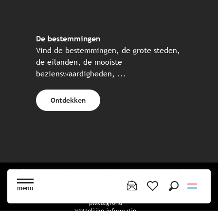
De bestemmingen
Vind de bestemmingen, de grote steden,
de eilanden, de mooiste
bezienswaardigheden, ...
Ontdekken
Website gecreëerd in samenwerking met alle Bretonse toeristische
partners.
menu
Zoek op
Voir les favoris
plattegrond
Wettelijke informatie