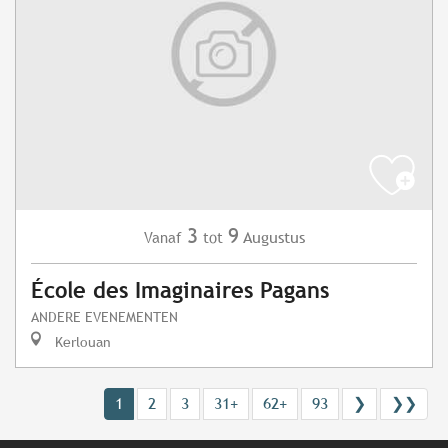
3
9
Augustus
Vanaf
tot
École des Imaginaires Pagans
ANDERE EVENEMENTEN
Kerlouan
1
2
3
31+
62+
93
❯
❯❯