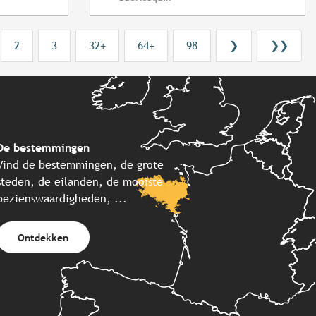
2
3
32+
64+
98
❯
❯❯
De bestemmingen
Vind de bestemmingen, de grote
steden, de eilanden, de mooiste
bezienswaardigheden, ...
Ontdekken