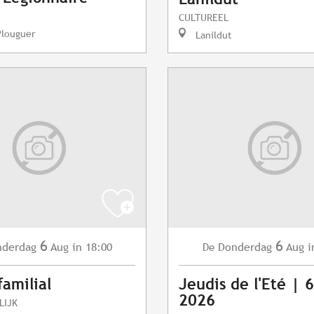
CULTUREEL
Plouguer
Lanildut
6
6
nderdag
Aug
in 18:00
Donderdag
Aug
i
De
familial
Jeudis de l'Eté | 
2026
LIJK