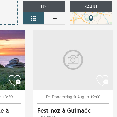
LIJST
KAART
6
n 13:30
Donderdag
Aug
in 19:00
De
le à
Fest-noz à Guimaëc