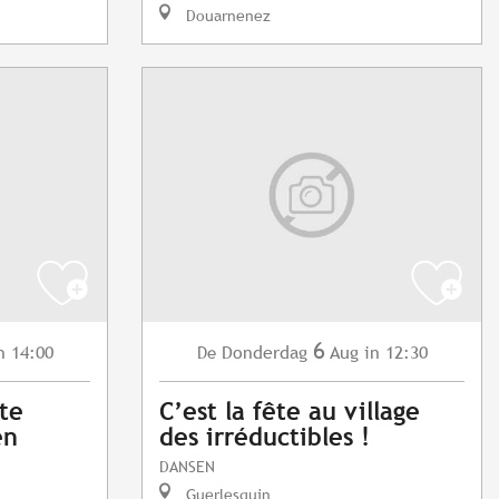
Douarnenez
6
n 14:00
Donderdag
Aug
in 12:30
De
ite
C’est la fête au village
en
des irréductibles !
DANSEN
Guerlesquin