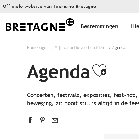
Aller
Officiële website van Toerisme Bretagne
au
contenu
principal
Bestemmingen
Hie
Homepage
Mijn vakantie voorbereiden
Agenda
Agenda
Ajout
Concerten, festivals, exposities, fest-noz
beweging, zit nooit stil, is altijd in de