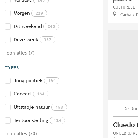
CULTUREEL
Morgen
229
Carhaix-
Dit weekend
245
Deze week
357
Toon alles (7)
TYPES
Jong publiek
164
Concert
164
Uitstapje natuur
158
Do
De
Tentoonstelling
124
Cluedo 
ONGEBRUIKE
Toon alles (20)