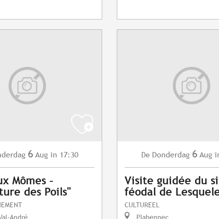
6
6
nderdag
Aug
in 17:30
Donderdag
Aug
i
De
ux Mômes -
Visite guidée du s
ture des Poils"
féodal de Lesquel
NEMENT
CULTUREEL
Val-André
Plabennec