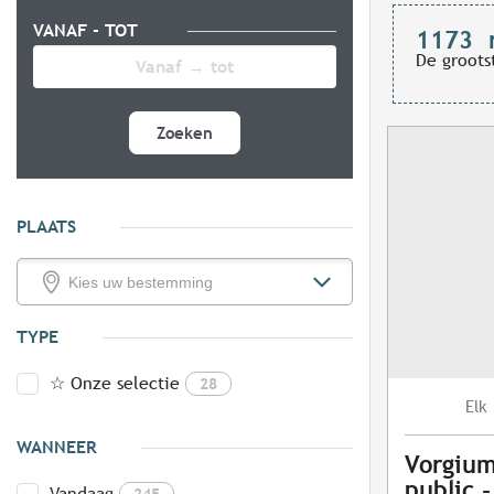
VANAF - TOT
1173
De groots
Zoeken
PLAATS
TYPE
☆ Onze selectie
28
Elk
WANNEER
Vorgium
public 
Vandaag
245