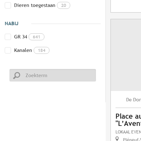
Dieren toegestaan
20
NABIJ
GR 34
641
Kanalen
184
Do
De
Place a
"L’Aven
LOKAAL EVE
Pléneuf-