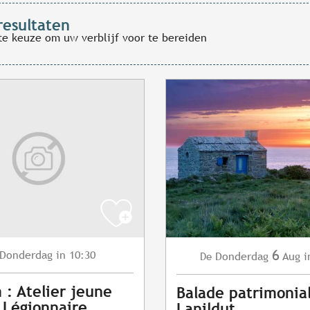
resultaten
te keuze om uw verblijf voor te bereiden
6
Donderdag
in 10:30
Donderdag
Aug
i
De
 : Atelier jeune
Balade patrimonia
- Légionnaire
Lanildut