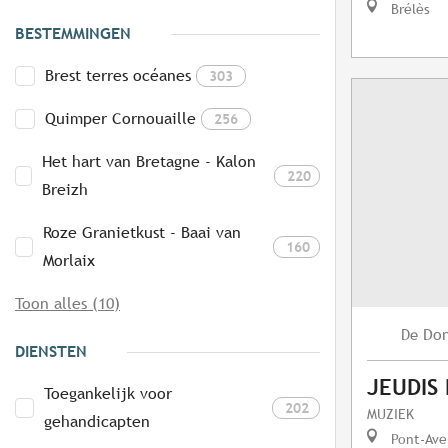
Brélès
BESTEMMINGEN
Brest terres océanes
303
Quimper Cornouaille
256
Het hart van Bretagne - Kalon
220
Breizh
Roze Granietkust - Baai van
160
Morlaix
Toon alles (10)
Do
De
DIENSTEN
JEUDIS
Toegankelijk voor
202
MUZIEK
gehandicapten
Pont-Ave