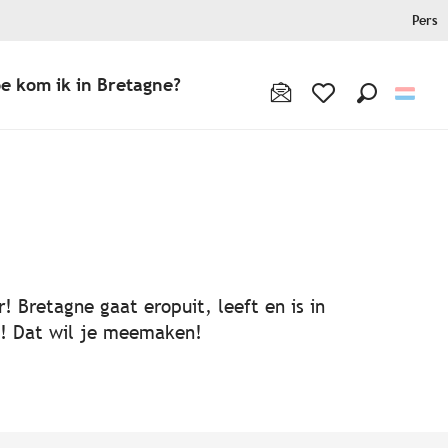
Pers
e kom ik in Bretagne?
Zoek op
Voir les favoris
! Bretagne gaat eropuit, leeft en is in
ën! Dat wil je meemaken!