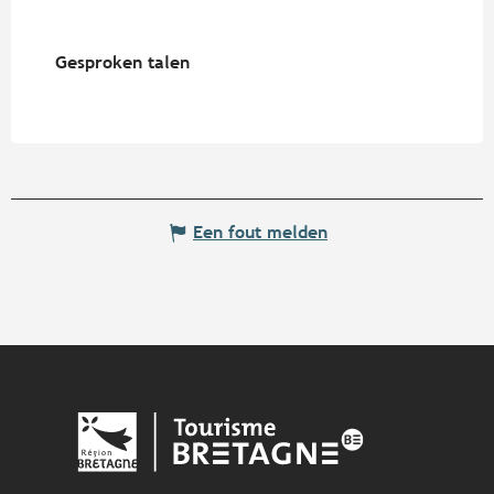
Gesproken talen
Gesproken talen
Een fout melden