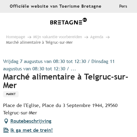
Aller
Officiële website van Toerisme Bretagne
Pers
au
contenu
principal
Homepage
Mijn vakantie voorbereiden
Agenda
Marché alimentaire à Telgruc-sur-Mer
Vrijdag 7 augustus van 08:30 tot 12:30 / Dinsdag 11
augustus van 08:30 tot 12:30 / ...
Marché alimentaire à Telgruc-sur-
Mer
MARKT
Place de l'Eglise, Place du 3 Septembre 1944, 29560
Telgruc-sur-Mer
Routebeschrijving
Ik ga met de trein!