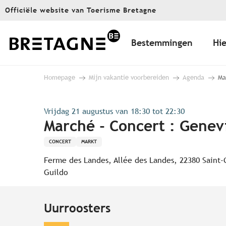
Aller
Officiële website van Toerisme Bretagne
au
contenu
principal
Bestemmingen
Hie
Homepage
Mijn vakantie voorbereiden
Agenda
Ma
Vrijdag 21 augustus van 18:30 tot 22:30
Marché - Concert : Genev
CONCERT
MARKT
Ferme des Landes, Allée des Landes, 22380 Saint-C
Guildo
Uurroosters