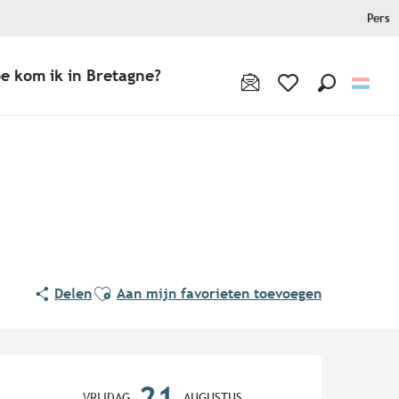
Pers
e kom ik in Bretagne?
Zoek op
Voir les favoris
Ajouter aux favoris
Delen
Aan mijn favorieten toevoegen
Openingstijden en contact
21
VRIJDAG
AUGUSTUS